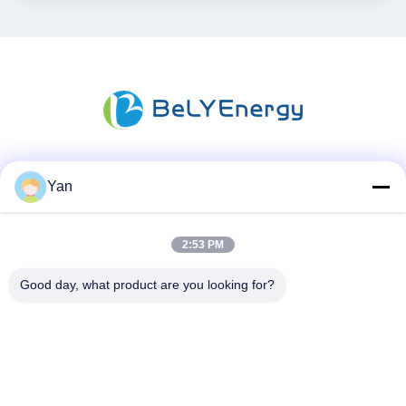
Media społecznościowe
Yan
2:53 PM
Szybki kontakt
Good day, what product are you looking for?
TEL:
86-20-82038494
E-mail
sales@szbely.com