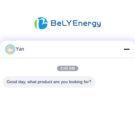
Media społecznościowe
Yan
5:42 AM
Szybki kontakt
Good day, what product are you looking for?
TEL:
86-20-82038494
E-mail
sales@szbely.com
Adres :