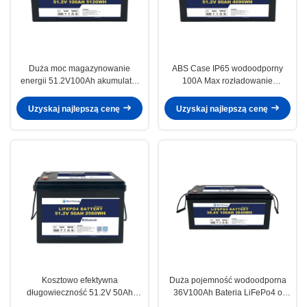
Duża moc magazynowanie
ABS Case IP65 wodoodporny
energii 51.2V100Ah akumulator
100A Max rozładowanie
do domu
48V80Ah Litowo-jonowe baterie
do energii słonecznej
Uzyskaj najlepszą cenę
Uzyskaj najlepszą cenę
Kosztowo efektywna
Duża pojemność wodoodporna
długowieczność 51.2V 50Ah
36V100Ah Bateria LiFePo4 o
Lifepo4 Bateria 3000 cykli dla
dużej mocy dla pojazdów