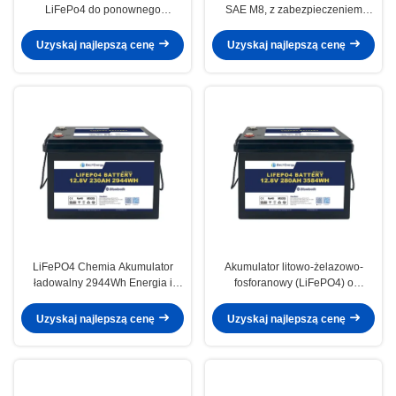
LiFePo4 do ponownego
SAE M8, z zabezpieczeniem
ładowania o energii Wh 2304 i
przed zwarciem i niskim
maksymalnym ciągłym prądzie
samorozładowaniem
Uzyskaj najlepszą cenę
Uzyskaj najlepszą cenę
ładowania A 200
LiFePO4 Chemia Akumulator
Akumulator litowo-żelazowo-
ładowalny 2944Wh Energia i
fosforanowy (LiFePO4) o
duża pojemność < 3% w
maksymalnym ciągłym prądzie
miesiącu
rozładowania 200A do i -20-60℃
Uzyskaj najlepszą cenę
Uzyskaj najlepszą cenę
temperatury rozładowania