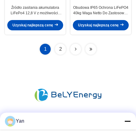
Źródło zasilania akumulatora
Obudowa IP65 Ochrona LiFePO4
LiFePo4 12,8 V z możliwością
40kg Waga Netto Do Zastosowań
ładowania, z temperaturą
Ciężkich i Maszyn
przechowywania -10-45°C, z
Przemysłowych
Uzyskaj najlepszą cenę
Uzyskaj najlepszą cenę
zabezpieczeniem przed zbyt
niskim napięciem
1
2
Media społecznościowe
Yan