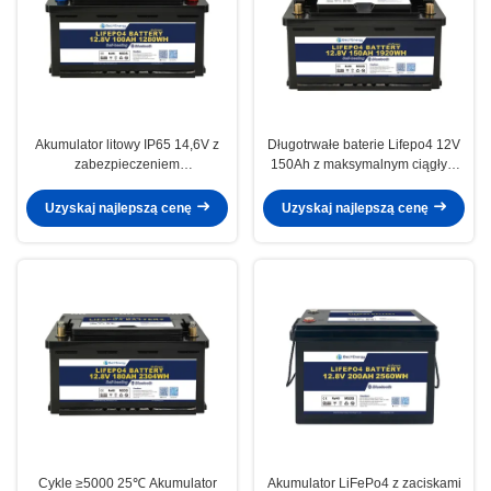
Akumulator litowy IP65 14,6V z
Długotrwałe baterie Lifepo4 12V
zabezpieczeniem
150Ah z maksymalnym ciągłym
nadnapięciowym do zastosowań
prądem rozładowania 160A i ≥
zewnętrznych i ciężkich
3000 cykli
Uzyskaj najlepszą cenę
Uzyskaj najlepszą cenę
Cykle ≥5000 25℃ Akumulator
Akumulator LiFePo4 z zaciskami