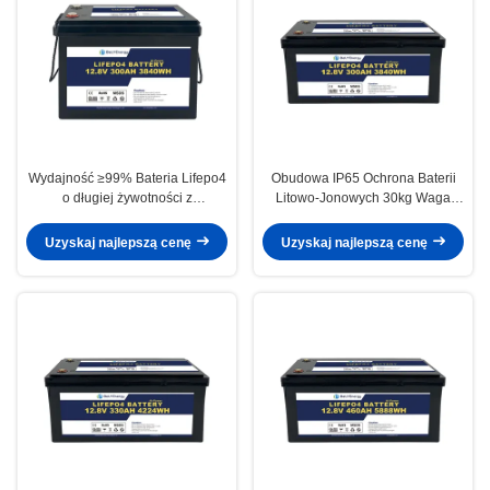
Wydajność ≥99% Bateria Lifepo4
Obudowa IP65 Ochrona Baterii
o długiej żywotności z
Litowo-Jonowych 30kg Waga
zabezpieczeniem przed zbyt
Netto Do Zastosowań Ciężkich
niskim napięciem
Uzyskaj najlepszą cenę
Uzyskaj najlepszą cenę