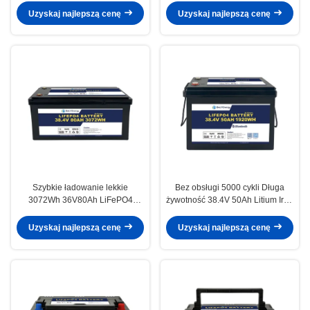
systemu magazynowania
elektrycznych
Uzyskaj najlepszą cenę
Uzyskaj najlepszą cenę
Szybkie ładowanie lekkie
Bez obsługi 5000 cykli Długa
3072Wh 36V80Ah LiFePO4
żywotność 38.4V 50Ah Litium Iron
Bateria z lepszą ochroną dla łodzi
Phosphate Battery For Marine
Uzyskaj najlepszą cenę
Uzyskaj najlepszą cenę