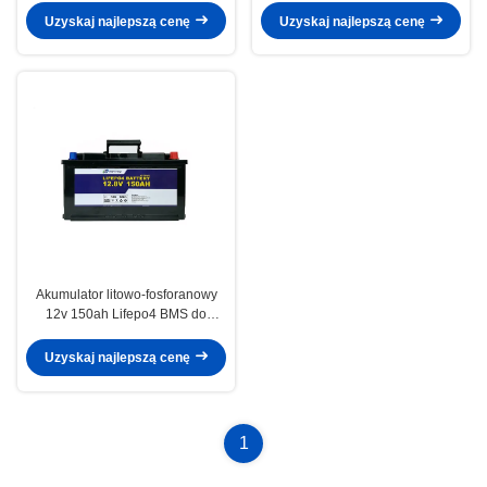
samochodu kempingowego
Uzyskaj najlepszą cenę
Uzyskaj najlepszą cenę
Akumulator litowo-fosforanowy
12v 150ah Lifepo4 BMS do
systemu elektroenergetycznego
Uzyskaj najlepszą cenę
1