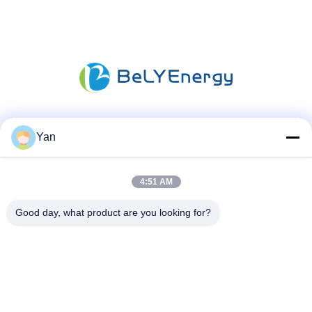
Media społecznościowe
Yan
4:51 AM
Szybki kontakt
Good day, what product are you looking for?
TEL:
86-20-82038494
E-mail
sales@szbely.com