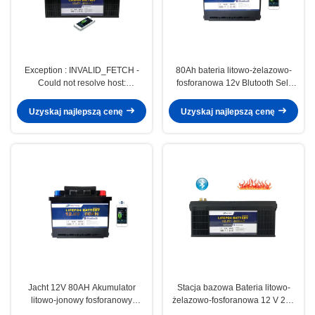
Exception : INVALID_FETCH -
80Ah bateria litowo-żelazowo-
Could not resolve host:
fosforanowa 12v Blutooth Self
translate.google.cn; Unknown
ogrzewanie do skutera
error ip=52.118.0.193
elektrycznego
Uzyskaj najlepszą cenę
Uzyskaj najlepszą cenę
Jacht 12V 80AH Akumulator
Stacja bazowa Bateria litowo-
litowo-jonowy fosforanowy
żelazowo-fosforanowa 12 V 200
Akumulator litowo-jonowy do
Ah Solarna bateria litowo-jonowa