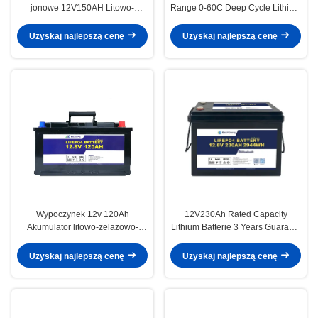
jonowe 12V150AH Litowo-
Range 0-60C Deep Cycle Lithium
jonowe akumulatory zapasowe
Battery With And 100A
do pojazdów samochodowych
Recommend Charge Current
Uzyskaj najlepszą cenę
Uzyskaj najlepszą cenę
Wypoczynek 12v 120Ah
12V230Ah Rated Capacity
Akumulator litowo-żelazowo-
Lithium Batterie 3 Years Guaranty
fosforanowy o głębokim cyklu
Product Guaranteed For RV
Camper
Uzyskaj najlepszą cenę
Uzyskaj najlepszą cenę