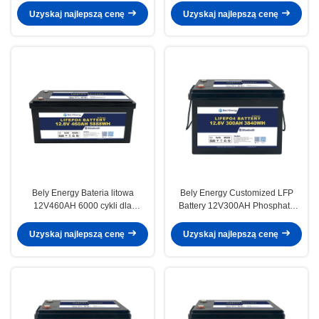
Uzyskaj najlepszą cenę
Uzyskaj najlepszą cenę
Bely Energy Bateria litowa
Bely Energy Customized LFP
12V460AH 6000 cykli dla
Battery 12V300AH Phosphate
pojazdów morskich
LFP Battery PACK For Solar
Marine RV
Uzyskaj najlepszą cenę
Uzyskaj najlepszą cenę