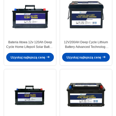
Bateria litowa 12v 120Ah Deep
12V200AH Deep Cycle Lithium
Cycle Home Lifepo4 Solar Battery
Battery Advanced Technology
Bank
≤10mΩ Impedance 0-60C
Charge Temperature Range
Uzyskaj najlepszą cenę
Uzyskaj najlepszą cenę