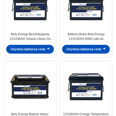
Bely Energy Bezobsługowy
Bateria litowa Bely Energy
12V280AH Solaire Litowy Do
12V230AH 6000 cykli do
Samochodu Elektrycznego
elektrycznych pojazdów morskich
Kampera Morskiego
i kamperów
Uzyskaj najlepszą cenę
Uzyskaj najlepszą cenę
Bely Energy Baterie litowo-
12V280AH Charge Temperature