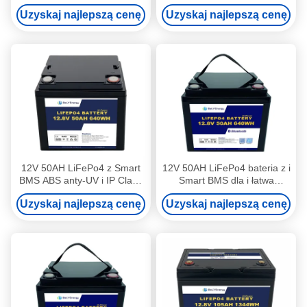
nowymi ogniwami
uruchamiania i
Uzyskaj najlepszą cenę
Uzyskaj najlepszą cenę
pryzmatycznymi klasy A
przechowywania energii na
łodziach
12V 50AH LiFePo4 z Smart
12V 50AH LiFePo4 bateria z i
BMS ABS anty-UV i IP Class
Smart BMS dla i łatwa
IP65
wymiana
Uzyskaj najlepszą cenę
Uzyskaj najlepszą cenę