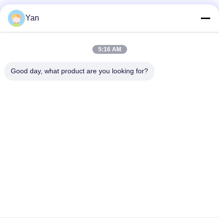
Media społecznościowe
Yan
5:16 AM
Szybki kontakt
Good day, what product are you looking for?
TEL:
86-20-82038494
E-mail
sales@szbely.com
Adres :
4/F, budynek nr 1, park przemysłowy HuaWei KeGu, miasto
Dalingshan, Dongguan, Guangdong, Chiny. PC: 523000
Polityka prywatności
|
Sitemap
Chiny Dobra jakość Akumulator 12V LiFePO4 Dostawca. Prawa