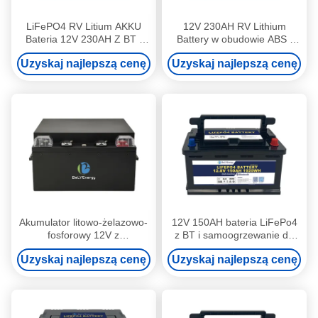
LiFePO4 RV Litium AKKU
12V 230AH RV Lithium
Bateria 12V 230AH Z BT I
Battery w obudowie ABS i
samoogrzewaniem
inteligentny BMS z
Uzyskaj najlepszą cenę
Uzyskaj najlepszą cenę
zintegrowanym BT /
samoogrzewaniem /
komunikacją
Akumulator litowo-żelazowo-
12V 150AH bateria LiFePo4
fosforowy 12V z
z BT i samoogrzewanie do
maksymalnym prądem
instalacji pod siedzeniem RV
Uzyskaj najlepszą cenę
Uzyskaj najlepszą cenę
ładowania 250A
/ CARAVAN / MARINE