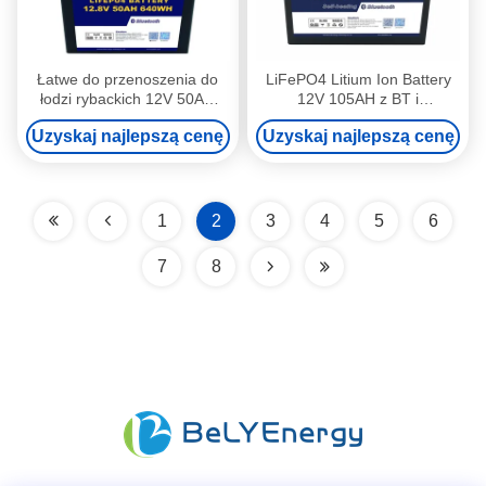
Łatwe do przenoszenia do
LiFePO4 Litium Ion Battery
łodzi rybackich 12V 50AH
12V 105AH z BT i
LiFePo4 bateria z i Smart
samoogrzewaniem
Uzyskaj najlepszą cenę
Uzyskaj najlepszą cenę
BMS
1
2
3
4
5
6
7
8