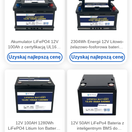
Akumulator LiFePO4 12V
2304Wh Energii 12V Litowo-
100Ah z certyfikacją UL1642
żelazowo-fosforowa bateria z
i UN38.3 oraz obudową H6
ochroną przed nad
Uzyskaj najlepszą cenę
Uzyskaj najlepszą cenę
DIN
napięciem
12V 100AH 1280Wh
12V 50AH LiFePo4 Bateria z
LiFePO4 Litium Ion Battery z
inteligentnym BMS do