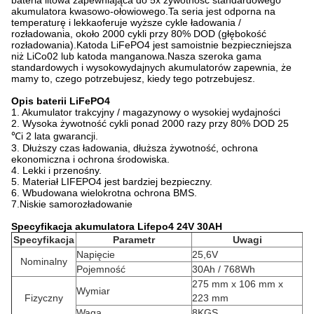
bateria litowa zapewniająca do 5x żywotność standardowego
akumulatora kwasowo-ołowiowego.Ta seria jest odporna na
temperaturę i lekka
oferuje wyższe cykle ładowania /
rozładowania, około 2000 cykli przy 80% DOD (głębokość
rozładowania).Katoda LiFePO4 jest samoistnie bezpieczniejsza
niż LiCo02 lub katoda manganowa.Nasza szeroka gama
standardowych i wysokowydajnych akumulatorów zapewnia, że ​​
mamy to, czego potrzebujesz, kiedy tego potrzebujesz.
Opis baterii LiFePO4
1. Akumulator trakcyjny / magazynowy o wysokiej wydajności
2.
Wysoka żywotność cykli ponad 2000 razy przy 80% DOD 25
℃
i 2 lata gwarancji.
3. Dłuższy czas ładowania, dłuższa żywotność, ochrona
ekonomiczna i ochrona środowiska.
4. Lekki i przenośny.
5. Materiał LIFEPO4 jest bardziej bezpieczny.
6. Wbudowana wielokrotna ochrona BMS.
7.
Niskie samorozładowanie
Specyfikacja akumulatora Lifepo4 24V 30AH
Specyfikacja
Parametr
Uwagi
Napięcie
25,6V
Nominalny
Pojemność
30Ah / 768Wh
275 mm x 106 mm x
Wymiar
Fizyczny
223 mm
Waga
8KGS