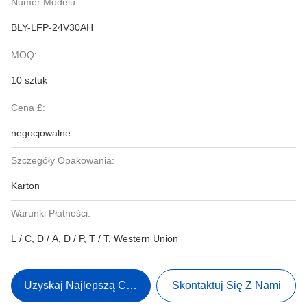
Numer Modelu:
BLY-LFP-24V30AH
MOQ:
10 sztuk
Cena £:
negocjowalne
Szczegóły Opakowania:
Karton
Warunki Płatności:
L / C, D / A, D / P, T / T, Western Union
Uzyskaj Najlepszą Cenę
Skontaktuj Się Z Nami