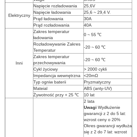
Napięcie rozładowania
25,6V
Napięcie ładowania
25,6 ~ 29,4 V.
Elektryczny
Prąd ładowania
30A
Prąd rozładowania
40A
Zakres temperatur
0 ~ 55 ℃
ładowania
Rozładowywanie Zakres
-20 ~ 60 ℃
Temperatur
Zakres temperatur
-20 ~ 60 ℃
przechowywania
Inni
Cykl życiowy
> 2000 cykli
Impedancja wewnętrzna
<20mΩ
Typ ogniw baterii
Pryzmatyczny
Mateial
ABS (anty-UV)
Żywotność przy + 25 ℃
10 lat
2 lata
Uwagi
Wydłużenie
gwarancji z 2 do 5 lat:
wzrost ceny o 20%
Okres gwarancji wydłuża
się z 2 do 7 lat: wzrost