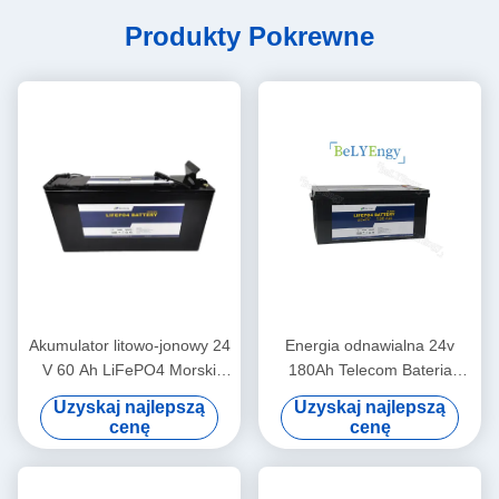
Produkty Pokrewne
Akumulator litowo-jonowy 24
Energia odnawialna 24v
V 60 Ah LiFePO4 Morski
180Ah Telecom Bateria
akumulator litowo-jonowy do
litowa do sprzętu
Uzyskaj najlepszą
Uzyskaj najlepszą
wież telekomunikacyjnych
medycznego
cenę
cenę