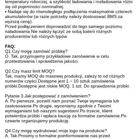
temperatury roboczej, a szybkość ładowania i rozładowania różni
się od pojemności nominalnej.
▪ Nadaje się do równoległego podłączenia maksymalnie czterech
akumulatorów (w razie potrzeby należy dostosować BMS za
wyższą cenę).
Przed podłączeniem doprowadzić do tego samego poziomu
naładowania.Nie należy łączyć ze sobą baterii różnych
producentów lub różnych typów.
FAQ:
Q1.Czy mogę zamówić próbkę?
O. Tak, przyjmujemy przykładowe zamówienie w celu
przetestowania i sprawdzenia jakości.
Q2.Czy masz limit MOQ?
Tak, mamy MOQ do masowej produkcji, zależy to od różnych
numerów części.Dostępne jest 1 ~ 10 sztuk zamówienia
próbki.Dostępne jest niskie MOQ, 1 szt. Do sprawdzenia próbki.
Pytanie 3.Jak postępować z zamówieniem?
A. Po pierwsze, pozwól nam poznać Twoje wymagania lub
zastosowanie.Po drugie, wyceniamy zgodnie z Twoimi
wymaganiami lub naszymi sugestiami.Po trzecie, klient
potwierdza próbki i wpłaca kaucję za formalne zamówienie.Po
czwarte organizujemy produkcję.
Q4.Czy mogę wydrukować moje logo na produkcie?
A. Tak.Prosimy o formalne poinformowanie nas przed