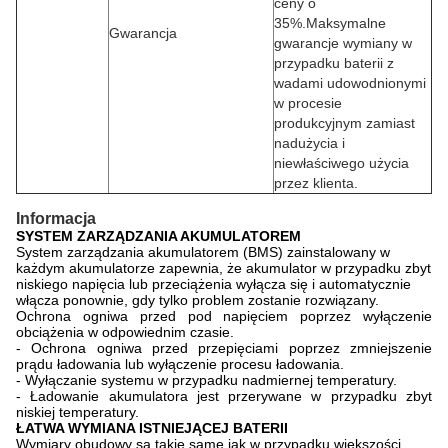
ceny o
35%.
Maksymalne
Gwarancja
gwarancje wymiany w
przypadku baterii z
wadami udowodnionymi
w procesie
produkcyjnym zamiast
nadużycia i
niewłaściwego użycia
przez klienta.
Informacja
SYSTEM ZARZĄDZANIA AKUMULATOREM
System zarządzania akumulatorem (BMS) zainstalowany w
każdym akumulatorze zapewnia, że ​​akumulator w przypadku zbyt
niskiego napięcia lub przeciążenia wyłącza się i automatycznie
włącza ponownie, gdy tylko problem zostanie rozwiązany.
Ochrona ogniwa przed pod napięciem poprzez wyłączenie
obciążenia w odpowiednim czasie.
- Ochrona ogniwa przed przepięciami poprzez zmniejszenie
prądu ładowania lub wyłączenie procesu ładowania.
- Wyłączanie systemu w przypadku nadmiernej temperatury.
- Ładowanie akumulatora jest przerywane w przypadku zbyt
niskiej temperatury.
ŁATWA WYMIANA ISTNIEJĄCEJ BATERII
Wymiary obudowy są takie same jak w przypadku większości