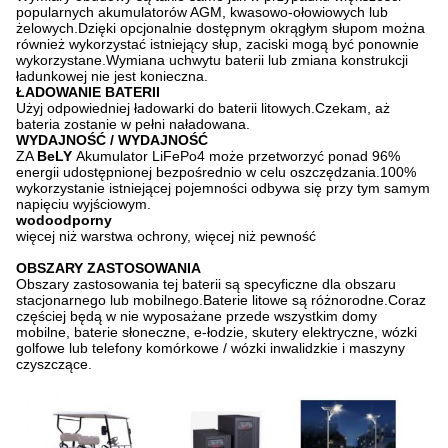
popularnych akumulatorów AGM, kwasowo-ołowiowych lub
żelowych.Dzięki opcjonalnie dostępnym okrągłym słupom można
również wykorzystać istniejący słup, zaciski mogą być ponownie
wykorzystane.Wymiana uchwytu baterii lub zmiana konstrukcji
ładunkowej nie jest konieczna.
ŁADOWANIE BATERII
Użyj odpowiedniej ładowarki do baterii litowych.Czekam, aż
bateria zostanie w pełni naładowana.
WYDAJNOŚĆ / WYDAJNOŚĆ
ZA
BeLY
Akumulator LiFePo4 może przetworzyć ponad 96%
energii udostępnionej bezpośrednio w celu oszczędzania.100%
wykorzystanie istniejącej pojemności odbywa się przy tym samym
napięciu wyjściowym.
wodoodporny
więcej niż warstwa ochrony, więcej niż pewność
OBSZARY ZASTOSOWANIA
Obszary zastosowania tej baterii są specyficzne dla obszaru
stacjonarnego lub mobilnego.Baterie litowe są różnorodne.Coraz
częściej będą w nie wyposażane przede wszystkim domy
mobilne, baterie słoneczne, e-łodzie, skutery elektryczne, wózki
golfowe lub telefony komórkowe / wózki inwalidzkie i maszyny
czyszczące.