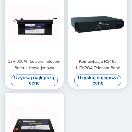
12V 300Ah Leisure Telecom
Komunikacja RS485
Bateria litowo-jonowa
LiFePO4 Telecom Bank
Bluetooth Ogrzewanie
akumulatorów 48V 20Ah ze
Uzyskaj najlepszą
Uzyskaj najlepszą
wskaźnikami LED
cenę
cenę