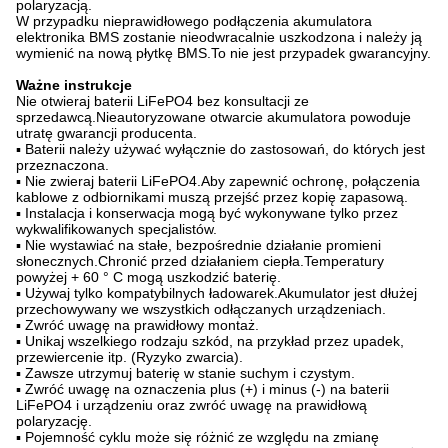
polaryzacją.
W przypadku nieprawidłowego podłączenia akumulatora
elektronika BMS zostanie nieodwracalnie uszkodzona i należy ją
wymienić na nową płytkę BMS.To nie jest przypadek gwarancyjny.
Ważne instrukcje
Nie otwieraj baterii LiFePO4 bez konsultacji ze
sprzedawcą.Nieautoryzowane otwarcie akumulatora powoduje
utratę gwarancji producenta.
▪ Baterii należy używać wyłącznie do zastosowań, do których jest
przeznaczona.
▪ Nie zwieraj baterii LiFePO4.Aby zapewnić ochronę, połączenia
kablowe z odbiornikami muszą przejść przez kopię zapasową.
▪ Instalacja i konserwacja mogą być wykonywane tylko przez
wykwalifikowanych specjalistów.
▪ Nie wystawiać na stałe, bezpośrednie działanie promieni
słonecznych.Chronić przed działaniem ciepła.Temperatury
powyżej + 60 ° C mogą uszkodzić baterię.
▪ Używaj tylko kompatybilnych ładowarek.Akumulator jest dłużej
przechowywany we wszystkich odłączanych urządzeniach.
▪ Zwróć uwagę na prawidłowy montaż.
▪ Unikaj wszelkiego rodzaju szkód, na przykład przez upadek,
przewiercenie itp. (Ryzyko zwarcia).
▪ Zawsze utrzymuj baterię w stanie suchym i czystym.
▪ Zwróć uwagę na oznaczenia plus (+) i minus (-) na baterii
LiFePO4 i urządzeniu oraz zwróć uwagę na prawidłową
polaryzację.
▪ Pojemność cyklu może się różnić ze względu na zmianę