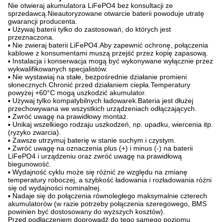
Nie otwieraj akumulatora LiFePO4 bez konsultacji ze
sprzedawcą.Nieautoryzowane otwarcie baterii powoduje utratę
gwarancji producenta.
▪ Używaj baterii tylko do zastosowań, do których jest
przeznaczona.
▪ Nie zwieraj baterii LiFePO4.Aby zapewnić ochronę, połączenia
kablowe z konsumentami muszą przejść przez kopię zapasową.
▪ Instalacja i konserwacja mogą być wykonywane wyłącznie przez
wykwalifikowanych specjalistów.
▪ Nie wystawiaj na stałe, bezpośrednie działanie promieni
słonecznych.Chronić przed działaniem ciepła.Temperatury
powyżej +60°C mogą uszkodzić akumulator.
▪ Używaj tylko kompatybilnych ładowarek.Bateria jest dłużej
przechowywana we wszystkich urządzeniach odłączających.
▪ Zwróć uwagę na prawidłowy montaż.
▪ Unikaj wszelkiego rodzaju uszkodzeń, np. upadku, wiercenia itp.
(ryzyko zwarcia).
▪ Zawsze utrzymuj baterię w stanie suchym i czystym.
▪ Zwróć uwagę na oznaczenia plus (+) i minus (-) na baterii
LiFePO4 i urządzeniu oraz zwróć uwagę na prawidłową
biegunowość.
▪ Wydajność cyklu może się różnić ze względu na zmianę
temperatury roboczej, a szybkość ładowania i rozładowania różni
się od wydajności nominalnej.
▪ Nadaje się do połączenia równoległego maksymalnie czterech
akumulatorów (w razie potrzeby połączenia szeregowego, BMS
powinien być dostosowany do wyższych kosztów).
Przed podłączeniem doprowadź do tego samego poziomu