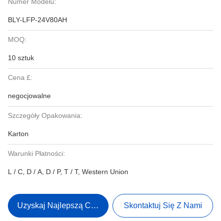
Numer Modelu:
BLY-LFP-24V80AH
MOQ:
10 sztuk
Cena £:
negocjowalne
Szczegóły Opakowania:
Karton
Warunki Płatności:
L / C, D / A, D / P, T / T, Western Union
Uzyskaj Najlepszą Cenę
Skontaktuj Się Z Nami