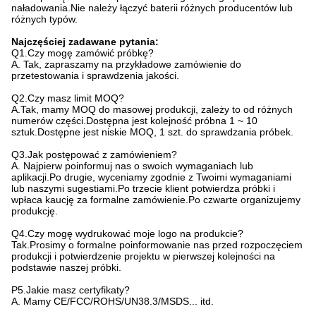
naładowania.Nie należy łączyć baterii różnych producentów lub
różnych typów.
Najczęściej zadawane pytania:
Q1.Czy mogę zamówić próbkę?
A. Tak, zapraszamy na przykładowe zamówienie do
przetestowania i sprawdzenia jakości.
Q2.Czy masz limit MOQ?
A.Tak, mamy MOQ do masowej produkcji, zależy to od różnych
numerów części.Dostępna jest kolejność próbna 1 ~ 10
sztuk.Dostępne jest niskie MOQ, 1 szt. do sprawdzania próbek.
Q3.Jak postępować z zamówieniem?
A. Najpierw poinformuj nas o swoich wymaganiach lub
aplikacji.Po drugie, wyceniamy zgodnie z Twoimi wymaganiami
lub naszymi sugestiami.Po trzecie klient potwierdza próbki i
wpłaca kaucję za formalne zamówienie.Po czwarte organizujemy
produkcję.
Q4.Czy mogę wydrukować moje logo na produkcie?
Tak.Prosimy o formalne poinformowanie nas przed rozpoczęciem
produkcji i potwierdzenie projektu w pierwszej kolejności na
podstawie naszej próbki.
P5.Jakie masz certyfikaty?
A. Mamy CE/FCC/ROHS/UN38.3/MSDS... itd.