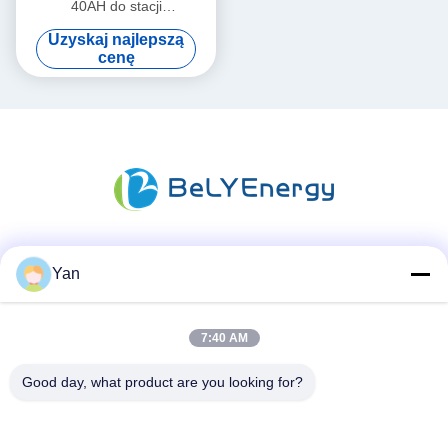
40AH do stacji
komunikacyjnej UPS Medical
Uzyskaj najlepszą
cenę
Media społecznościowe
Yan
7:40 AM
Szybki kontakt
Good day, what product are you looking for?
TEL:
86-20-82038494