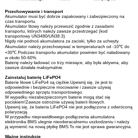
Przechowywanie i transport
Akumulator musi być dobrze zapakowany i zabezpieczony na
czas transportu.
Akumulator litowy należy przewozić zgodnie z zasadami
transportu, których należy zawsze przestrzegać (kod
transportowy UN3480/UN38.3).
Nigdy nie podnoś akumulatora za zaciski, tylko za uchwyty.
Akumulator należy przechowywać w temperaturach od -10℃ do
+30℃.Podczas transportu akumulator powinien być naładowany
w około 50-60%.
Baterię należy ładować co trzy miesiące, aby była aktywna, aby
zawsze działała maksymalnie.
Zainstaluj baterię LiFePO4
Baterie litowe LiFePo4 są ciężkie.Upewnij się, że jest to
odpowiednie i bezpieczne mocowanie i zawsze używaj
odpowiedniego sprzętu transportowego.
W wypadku niezabezpieczonym baterie mogą stać się
pociskiem!Zawsze ostrożnie używaj baterii litowych.
Upewnij się, że bateria LiFePO4 nie jest podłączona z odwróconą
polaryzacją.
W przypadku nieprawidłowego podłączenia akumulatora
elektronika BMS ulegnie nieodwracalnemu uszkodzeniu i należy
ją wymienić na nową płytkę BMS.To nie jest sprawa gwarancyjna.
Ważne instrukcje