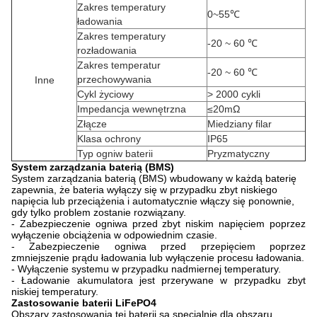
Zakres temperatury
0~55℃
ładowania
Zakres temperatury
-20 ~ 60 ℃
rozładowania
Zakres temperatur
-20 ~ 60 ℃
przechowywania
Inne
Cykl życiowy
> 2000 cykli
Impedancja wewnętrzna
≤20mΩ
Złącze
Miedziany filar
Klasa ochrony
IP65
Typ ogniw baterii
Pryzmatyczny
System zarządzania baterią (BMS)
System zarządzania baterią (BMS) wbudowany w każdą baterię
zapewnia, że ​​bateria wyłączy się w przypadku zbyt niskiego
napięcia lub przeciążenia i automatycznie włączy się ponownie,
gdy tylko problem zostanie rozwiązany.
- Zabezpieczenie ogniwa przed zbyt niskim napięciem poprzez
wyłączenie obciążenia w odpowiednim czasie.
- Zabezpieczenie ogniwa przed przepięciem poprzez
zmniejszenie prądu ładowania lub wyłączenie procesu ładowania.
- Wyłączenie systemu w przypadku nadmiernej temperatury.
- Ładowanie akumulatora jest przerywane w przypadku zbyt
niskiej temperatury.
Zastosowanie baterii LiFePO4
Obszary zastosowania tej baterii są specjalnie dla obszaru