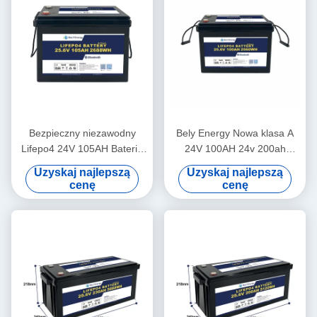
Bezpieczny niezawodny
Bely Energy Nowa klasa A
Lifepo4 24V 105AH Bateria
24V 100AH 24v 200ah
do magazynowania energii
żywotność bateria do
Uzyskaj najlepszą
Uzyskaj najlepszą
zasilania ciężarówek
cenę
cenę