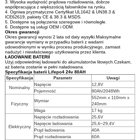
3. Wysoka wydajność prądowa rozładowania, dobrze
współpracująca z większością falowników na rynku.
4. Ogniwa pryzmatyczne Certyfikat UL1642 & UN38.3 &
ICE62619, pakiety CE & 38.3 & MSDS.
5. Dostępne są połączenia szeregowe i równoległe.
6. Dostępne są usługi OEM i ODM.
Okres gwarancji
Okres gwarancji wynosi 2 lata od daty wysyłki.Maksymalne
gwarancje wymiany w przypadku baterii z wadami
udowodnionymi w wyniku procesu produkcyjnego, zamiast
nadużyć i niewłaściwego użytkowania przez klienta.
ŁADOWANIE BATERII
Użyj odpowiedniej ładowarki do akumulatorów litowych.Czekam,
aż bateria zostanie w pełni naładowana.
Specyfikacja baterii Lifepo4 24v 80AH
Specyfikacja
Parametr
Uwagi
Napięcie
12,8V
Nominalny
Pojemność
80Ah/2048Wh
552mm x 110mm x
Wymiar
Fizyczny
240mm
Waga
17 kg
Napięcie rozładowania
25,6V
Napięcie ładowania
25,6~29,4V
Elektryczny
Prąd ładowania
40A
Prąd rozładowania
60A