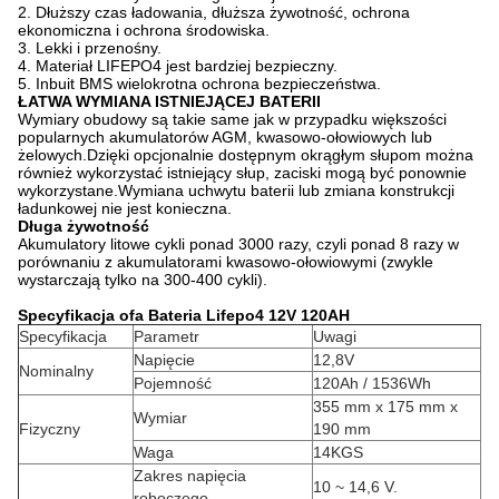
2. Dłuższy czas ładowania, dłuższa żywotność, ochrona
ekonomiczna i ochrona środowiska.
3. Lekki i przenośny.
4. Materiał LIFEPO4 jest bardziej bezpieczny.
5. Inbuit BMS wielokrotna ochrona bezpieczeństwa.
ŁATWA WYMIANA ISTNIEJĄCEJ BATERII
Wymiary obudowy są takie same jak w przypadku większości
popularnych akumulatorów AGM, kwasowo-ołowiowych lub
żelowych.Dzięki opcjonalnie dostępnym okrągłym słupom można
również wykorzystać istniejący słup, zaciski mogą być ponownie
wykorzystane.Wymiana uchwytu baterii lub zmiana konstrukcji
ładunkowej nie jest konieczna.
Długa żywotność
Akumulatory litowe cykli ponad 3000 razy, czyli ponad 8 razy w
porównaniu z akumulatorami kwasowo-ołowiowymi (zwykle
wystarczają tylko na 300-400 cykli).
Specyfikacja o
fa
Bateria Lifepo4 12V 120AH
Specyfikacja
Parametr
Uwagi
Napięcie
12,8V
Nominalny
Pojemność
120Ah / 1536Wh
355 mm x 175 mm x
Wymiar
Fizyczny
190 mm
Waga
14KGS
Zakres napięcia
10 ~ 14,6 V.
roboczego