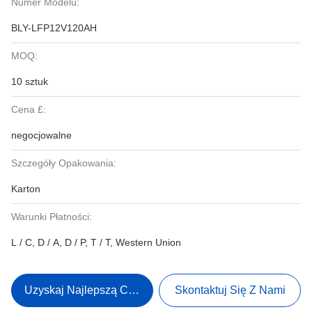
Numer Modelu:
BLY-LFP12V120AH
MOQ:
10 sztuk
Cena £:
negocjowalne
Szczegóły Opakowania:
Karton
Warunki Płatności:
L / C, D / A, D / P, T / T, Western Union
Uzyskaj Najlepszą Cenę
Skontaktuj Się Z Nami