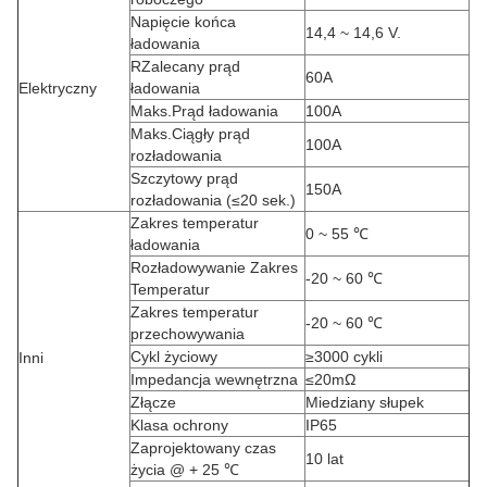
Napięcie końca
14,4 ~ 14,6 V.
ładowania
R
Zalecany prąd
60A
Elektryczny
ładowania
Maks.Prąd ładowania
100A
Maks.Ciągły prąd
100A
rozładowania
Szczytowy prąd
150A
rozładowania (≤20 sek.)
Zakres temperatur
0 ~ 55 ℃
ładowania
Rozładowywanie Zakres
-20 ~ 60 ℃
Temperatur
Zakres temperatur
-20 ~ 60 ℃
przechowywania
Cykl życiowy
≥3000 cykli
Inni
Impedancja wewnętrzna
≤20mΩ
Złącze
Miedziany słupek
Klasa ochrony
IP65
Zaprojektowany czas
10 lat
życia @ + 25 ℃