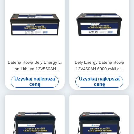
Bateria litowa Bely Energy Li
Bely Energy Bateria litowa
Ion Lithium 12V560AH
12V460AH 6000 cykli dla
LiFePO4 24 V do kampera
pojazdów morskich
Uzyskaj najlepszą
Uzyskaj najlepszą
terenowego
cenę
cenę