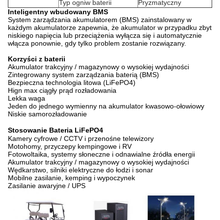
Typ ogniw baterii
Pryzmatyczny
Inteligentny wbudowany BMS
System zarządzania akumulatorem (BMS) zainstalowany w
każdym akumulatorze zapewnia, że ​​akumulator w przypadku zbyt
niskiego napięcia lub przeciążenia wyłącza się i automatycznie
włącza ponownie, gdy tylko problem zostanie rozwiązany.
Korzyści z baterii
Akumulator trakcyjny / magazynowy o wysokiej wydajności
Zintegrowany system zarządzania baterią (BMS)
Bezpieczna technologia litowa (LiFePO4)
Hign max ciągły prąd rozładowania
Lekka waga
Jeden do jednego wymienny na akumulator kwasowo-ołowiowy
Niskie samorozładowanie
Stosowanie
Bateria LiFePO4
Kamery cyfrowe / CCTV i przenośne telewizory
Motohomy, przyczepy kempingowe i RV
Fotowoltaika, systemy słoneczne i odnawialne źródła energii
Akumulator trakcyjny / magazynowy o wysokiej wydajności
Wędkarstwo, silniki elektryczne do łodzi i sonar
Mobilne zasilanie, kemping i wypoczynek
Zasilanie awaryjne / UPS