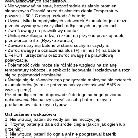
wykwalifikowanych specjalistów.
▪ Nie wystawiać na stałe, bezpośrednie działanie promieni
słonecznych.Chronić przed działaniem ciepła.Temperatury
powyżej + 60 ° C mogą uszkodzić baterię.
▪ Używaj tylko kompatybilnych ładowarek.Akumulator jest dłużej
przechowywany we wszystkich odłączanych urządzeniach.
▪ Zwróć uwagę na prawidłowy montaż.
▪ Unikaj wszelkiego rodzaju szkód, na przykład przez upadek,
przewiercenie itp. (Ryzyko zwarcia).
▪ Zawsze utrzymuj baterię w stanie suchym i czystym.
▪ Zwróć uwagę na oznaczenia plus (+) i minus (-) na baterii
LiFePO4 i urządzeniu oraz zwróć uwagę na prawidłową
polaryzację.
▪ Pojemność cyklu może się różnić ze względu na zmianę
temperatury roboczej, a szybkość ładowania i rozładowania różni
się od pojemności nominalnej.
▪ Nadaje się do równoległego podłączenia maksymalnie czterech
akumulatorów (w razie potrzeby należy dostosować BMS za
wyższą cenę).
Przed podłączeniem doprowadzić do tego samego poziomu
naładowania.Nie należy łączyć ze sobą baterii różnych
producentów lub różnych typów.
Ostrzeżenie i wskazówki
1. Nie wrzucaj baterii do wody ani nie moczyć jej;
2. Trzymaj baterię z dala od źródeł ciepła (takich jak ogień lub
grzejnik);
3. Nie wrzucaj baterii do ognia ani nie podgrzewaj baterii;