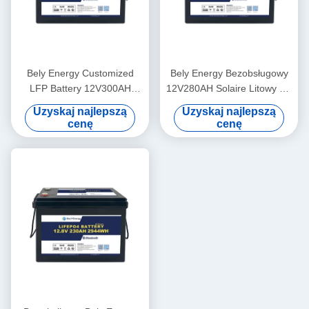
Bely Energy Customized
Bely Energy Bezobsługowy
LFP Battery 12V300AH
12V280AH Solaire Litowy Do
Phosphate LFP Battery
Samochodu Elektrycznego
Uzyskaj najlepszą
Uzyskaj najlepszą
PACK For Solar Marine RV
Kampera Morskiego
cenę
cenę