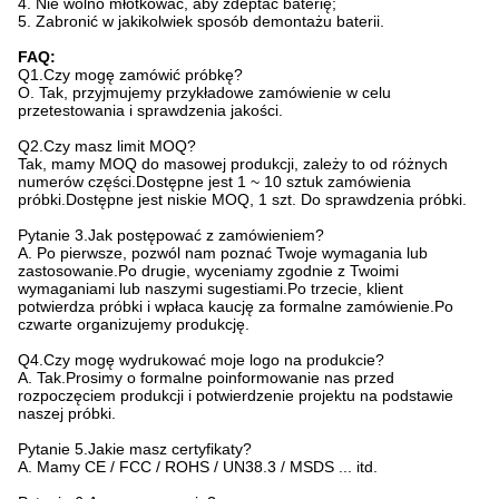
4. Nie wolno młotkować, aby zdeptać baterię;
5. Zabronić w jakikolwiek sposób demontażu baterii.
FAQ:
Q1.Czy mogę zamówić próbkę?
O. Tak, przyjmujemy przykładowe zamówienie w celu
przetestowania i sprawdzenia jakości.
Q2.Czy masz limit MOQ?
Tak, mamy MOQ do masowej produkcji, zależy to od różnych
numerów części.Dostępne jest 1 ~ 10 sztuk zamówienia
próbki.Dostępne jest niskie MOQ, 1 szt. Do sprawdzenia próbki.
Pytanie 3.Jak postępować z zamówieniem?
A. Po pierwsze, pozwól nam poznać Twoje wymagania lub
zastosowanie.Po drugie, wyceniamy zgodnie z Twoimi
wymaganiami lub naszymi sugestiami.Po trzecie, klient
potwierdza próbki i wpłaca kaucję za formalne zamówienie.Po
czwarte organizujemy produkcję.
Q4.Czy mogę wydrukować moje logo na produkcie?
A. Tak.Prosimy o formalne poinformowanie nas przed
rozpoczęciem produkcji i potwierdzenie projektu na podstawie
naszej próbki.
Pytanie 5.Jakie masz certyfikaty?
A. Mamy CE / FCC / ROHS / UN38.3 / MSDS ... itd.