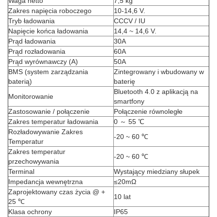
Waga netto
7,5 kg
Zakres napięcia roboczego
10-14,6 V.
Tryb ładowania
CCCV / IU
Napięcie końca ładowania
14,4 ~ 14,6 V.
Prąd ładowania
30A
Prąd rozładowania
60A
Prąd wyrównawczy (A)
50A
BMS (system zarządzania
Zintegrowany i wbudowany w
baterią)
baterię
Bluetooth 4.0 z aplikacją na
Monitorowanie
smartfony
Zastosowanie / połączenie
Połączenie równoległe
Zakres temperatur ładowania
0 ～ 55 ℃
Rozładowywanie Zakres
-20 ~ 60 ℃
Temperatur
Zakres temperatur
-20 ~ 60 ℃
przechowywania
Terminal
Wystający miedziany słupek
Impedancja wewnętrzna
≤20mΩ
Zaprojektowany czas życia @ +
10 lat
25 ℃
Klasa ochrony
IP65