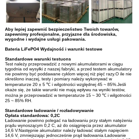
Aby lepiej zapewnić bezpieczeństwo Twoich towarów,
zapewnimy profesjonalne, przyjazne dla środowiska,
wygodne i wydajne usługi pakowania.
Bateria LiFePO4
Wydajność i warunki testowe
Standardowe warunki testu
ons
Test należy przeprowadzić z nowymi akumulatorami w ciągu
tygodnia od wysyłki z naszej fabryki, a przed testem akumulatory
nie powinny być poddawane cyklom więcej niż pięć razy.O ile nie
określono inaczej, testy i pomiary należy wykonywać w
temperaturze 20 ± 5 ℃ i wilgotności względnej 45 ~ 85%.Jeśli
okaże się, że takie warunki nie mają wpływu na wyniki testów,
można je przeprowadzić w temperaturze 15 ~ 30 ℃ i wilgotności
25 ~ 85% RH.
Standardowe ładowanie / rozładowywanie
Opłata standardowa: 0,2C
Ładowanie powinno polegać na ładowaniu przy stałym natężeniu
prądu wynoszącym 0,2 C, aż do osiągnięcia przez akumulator
14,6 V.Następnie akumulator należy ładować stałym napięciem
14,6 V, zmniejszając jednocześnie prąd ładowania.Ładowanie