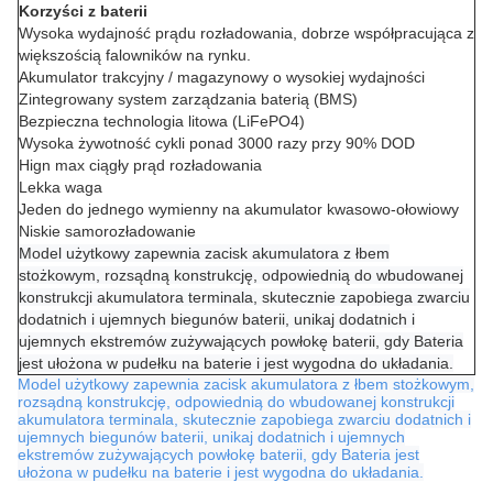
Korzyści z baterii
Wysoka wydajność prądu rozładowania, dobrze współpracująca z
większością falowników na rynku.
Akumulator trakcyjny / magazynowy o wysokiej wydajności
Zintegrowany system zarządzania baterią (BMS)
Bezpieczna technologia litowa (LiFePO4)
Wysoka żywotność cykli ponad 3000 razy przy 90% DOD
Hign max ciągły prąd rozładowania
Lekka waga
Jeden do jednego wymienny na akumulator kwasowo-ołowiowy
Niskie samorozładowanie
Model użytkowy zapewnia zacisk akumulatora z łbem
stożkowym, rozsądną konstrukcję, odpowiednią do wbudowanej
konstrukcji akumulatora terminala, skutecznie zapobiega zwarciu
dodatnich i ujemnych biegunów baterii, unikaj dodatnich i
ujemnych ekstremów zużywających powłokę baterii, gdy Bateria
jest ułożona w pudełku na baterie i jest wygodna do układania.
Model użytkowy zapewnia zacisk akumulatora z łbem stożkowym,
rozsądną konstrukcję, odpowiednią do wbudowanej konstrukcji
akumulatora terminala, skutecznie zapobiega zwarciu dodatnich i
ujemnych biegunów baterii, unikaj dodatnich i ujemnych
ekstremów zużywających powłokę baterii, gdy Bateria jest
ułożona w pudełku na baterie i jest wygodna do układania.