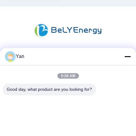
Media społecznościowe
Yan
5:28 AM
Szybki kontakt
Good day, what product are you looking for?
TEL:
86-20-82038494
E-mail
sales@szbely.com
Adres :