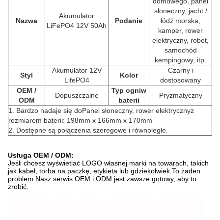
domowego, panel
słoneczny, jacht /
Akumulator
Nazwa
Podanie
łódź morska,
LiFePO4 12V 50Ah
kamper, rower
elektryczny, robot,
samochód
kempingowy, itp.
Akumulator 12V
Czarny i
Styl
Kolor
LifePO4
dostosowany
OEM /
Typ ogniw
Dopuszczalne
Pryzmatyczny
ODM
baterii
1. Bardzo nadaje się do
Panel słoneczny, rower elektryczny
z
rozmiarem baterii: 198mm x 166mm x 170mm
2. Dostępne są połączenia szeregowe i równoległe.
Usługa OEM / ODM:
Jeśli chcesz wyświetlać LOGO własnej marki na towarach, takich
jak kabel, torba na paczkę, etykieta lub gdziekolwiek.To żaden
problem.Nasz serwis OEM i ODM jest zawsze gotowy, aby to
zrobić.