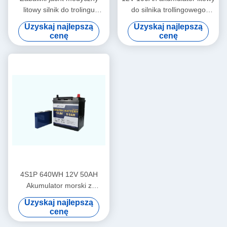
litowy silnik do trolingu
do silnika trollingowego
akumulator Lifepo4 12V
Elektronarzędzia do
Uzyskaj najlepszą
Uzyskaj najlepszą
50Ah
przyczep kempingowych i
cenę
cenę
akumulatorów
kempingowych
4S1P 640WH 12V 50AH
Akumulator morski z
głębokim cyklem do silnika
Uzyskaj najlepszą
trollingowego
cenę