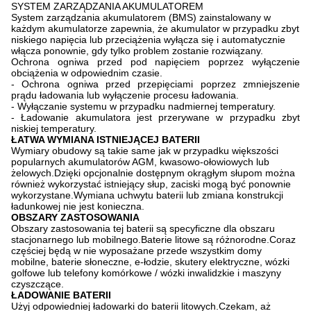
SYSTEM ZARZĄDZANIA AKUMULATOREM
System zarządzania akumulatorem (BMS) zainstalowany w
każdym akumulatorze zapewnia, że ​​akumulator w przypadku zbyt
niskiego napięcia lub przeciążenia wyłącza się i automatycznie
włącza ponownie, gdy tylko problem zostanie rozwiązany.
Ochrona ogniwa przed pod napięciem poprzez wyłączenie
obciążenia w odpowiednim czasie.
- Ochrona ogniwa przed przepięciami poprzez zmniejszenie
prądu ładowania lub wyłączenie procesu ładowania.
- Wyłączanie systemu w przypadku nadmiernej temperatury.
- Ładowanie akumulatora jest przerywane w przypadku zbyt
niskiej temperatury.
ŁATWA WYMIANA ISTNIEJĄCEJ BATERII
Wymiary obudowy są takie same jak w przypadku większości
popularnych akumulatorów AGM, kwasowo-ołowiowych lub
żelowych.Dzięki opcjonalnie dostępnym okrągłym słupom można
również wykorzystać istniejący słup, zaciski mogą być ponownie
wykorzystane.Wymiana uchwytu baterii lub zmiana konstrukcji
ładunkowej nie jest konieczna.
OBSZARY ZASTOSOWANIA
Obszary zastosowania tej baterii są specyficzne dla obszaru
stacjonarnego lub mobilnego.Baterie litowe są różnorodne.Coraz
częściej będą w nie wyposażane przede wszystkim domy
mobilne, baterie słoneczne, e-łodzie, skutery elektryczne, wózki
golfowe lub telefony komórkowe / wózki inwalidzkie i maszyny
czyszczące.
ŁADOWANIE BATERII
Użyj odpowiedniej ładowarki do baterii litowych.Czekam, aż