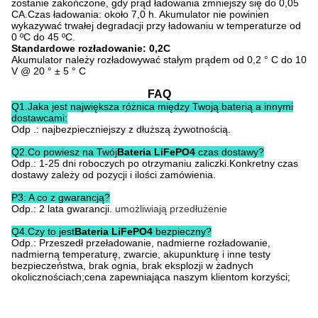
zostanie zakończone, gdy prąd ładowania zmniejszy się do 0,05
CA.Czas ładowania: około 7,0 h. Akumulator nie powinien
wykazywać trwałej degradacji przy ładowaniu w temperaturze od
0 ºC do 45 ºC.
Standardowe rozładowanie: 0,2C
Akumulator należy rozładowywać stałym prądem od 0,2 ° C do 10
V @ 20 ° ± 5 ° C
FAQ
Q1.Jaka jest największa różnica między Twoją baterią a innymi
dostawcami:
Odp .: najbezpieczniejszy z dłuższą żywotnością.
Q2.Co powiesz na Twój
Bateria LiFePO4
czas dostawy?
Odp.: 1-25 dni roboczych po otrzymaniu zaliczki.Konkretny czas
dostawy zależy od pozycji i ilości zamówienia.
P3: A co z gwarancją?
Odp.: 2 lata gwarancji.
umożliwiają przedłużenie
Q4.Czy to jest
Bateria LiFePO4
bezpieczny?
Odp.: Przeszedł przeładowanie, nadmierne rozładowanie,
nadmierną temperaturę, zwarcie, akupunkturę i inne testy
bezpieczeństwa, brak ognia, brak eksplozji w żadnych
okolicznościach;cena zapewniająca naszym klientom korzyści;