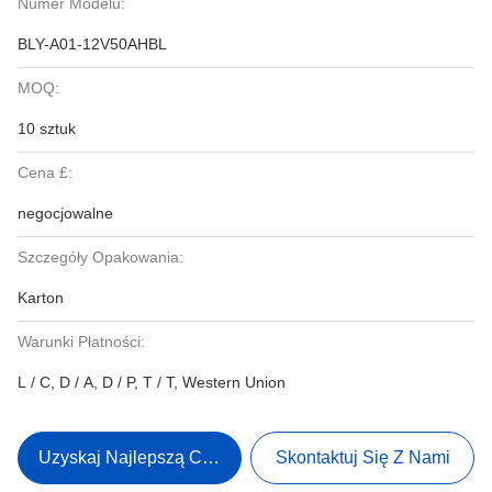
Numer Modelu:
BLY-A01-12V50AHBL
MOQ:
10 sztuk
Cena £:
negocjowalne
Szczegóły Opakowania:
Karton
Warunki Płatności:
L / C, D / A, D / P, T / T, Western Union
Uzyskaj Najlepszą Cenę
Skontaktuj Się Z Nami