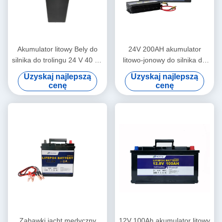
Akumulator litowy Bely do
24V 200AH akumulator
silnika do trolingu 24 V 40 Ah
litowo-jonowy do silnika do
Powerwall do systemu
trolingu do układu
Uzyskaj najlepszą
Uzyskaj najlepszą
rezerwowego
słonecznego
cenę
cenę
Zabawki jacht medyczny
12V 100Ah akumulator litowy