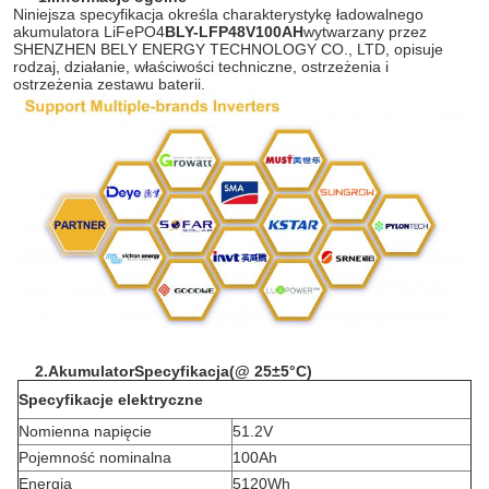
Niniejsza specyfikacja określa charakterystykę ładowalnego
akumulatora LiFePO4
BLY-LFP48V100AH
wytwarzany przez
SHENZHEN BELY ENERGY TECHNOLOGY CO., LTD, opisuje
rodzaj, działanie, właściwości techniczne, ostrzeżenia i
ostrzeżenia zestawu baterii.
2.
Akumulator
Specyfikacja
(
@ 25±5°C
)
Specyfikacje elektryczne
Nomienna napięcie
51.2V
Pojemność nominalna
100Ah
Energia
5120Wh