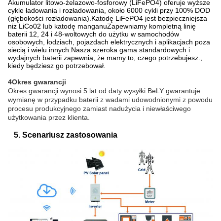
Akumulator litowo-żelazowo-fosforowy (LiFePO4) oferuje wyższe
cykle ładowania i rozładowania, około 6000 cykli przy 100% DOD
(głębokości rozładowania).Katodę LiFePO4 jest bezpieczniejsza
niż LiCo02 lub katodę manganuZapewniamy kompletną linię
baterii 12, 24 i 48-woltowych do użytku w samochodów
osobowych, łodziach, pojazdach elektrycznych i aplikacjach poza
siecią i wielu innych.Nasza szeroka gama standardowych i
wydajnych baterii zapewnia, że mamy to, czego potrzebujesz.,
kiedy będziesz go potrzebował.
4Okres gwarancji
Okres gwarancji wynosi 5 lat od daty wysyłki.BeLY gwarantuje
wymianę w przypadku baterii z wadami udowodnionymi z powodu
procesu produkcyjnego zamiast nadużycia i niewłaściwego
użytkowania przez klienta.
5. Scenariusz zastosowania