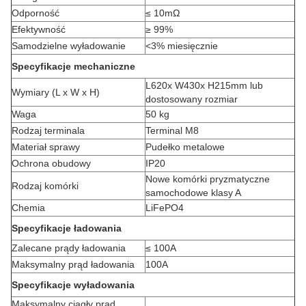
Odporność
≤ 10mΩ
Efektywność
≥ 99%
Samodzielne wyładowanie
<
3% miesięcznie
Specyfikacje mechaniczne
L620x W430x H215mm lub
Wymiary (L x W x H)
dostosowany rozmiar
Waga
50 kg
Rodzaj terminala
Terminal M8
Materiał sprawy
Pudełko metalowe
Ochrona obudowy
IP20
Nowe komórki pryzmatyczne
Rodzaj komórki
samochodowe klasy A
Chemia
LiFePO4
Specyfikacje ładowania
Zalecane prądy ładowania
≤ 100A
Maksymalny prąd ładowania
100A
Specyfikacje wyładowania
Maksymalny ciągły prąd