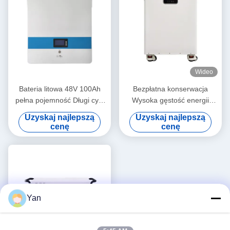
Wideo
Bateria litowa 48V 100Ah
Bezpłatna konserwacja
pełna pojemność Długi cykl
Wysoka gęstość energii
do magazynowania energii
wszechstronność w jednym
Uzyskaj najlepszą
Uzyskaj najlepszą
magazynie energii dla domu
cenę
cenę
Yan