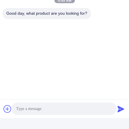
5:45 AM
Wideo
Good day, what product are you looking for?
Wszystkie w jednym
systemie Duża pojemność
przenośna bateria LiFePO4
Uzyskaj najlepszą
do przechowywania energii
cenę
w gospodarstwach
domowych
Media społecznościowe
Szybki kontakt