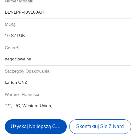
Numer Modelu:
BLY-LPF-48V100AH
MOQ:
10 SZTUK
Cena £:
negocjowalne
Szczegóły Opakowania:
karton ONZ
Warunki Płatności:
T/T, L/C, Western Union,
Uzyskaj Najlepszą Cenę
Skontaktuj Się Z Nami