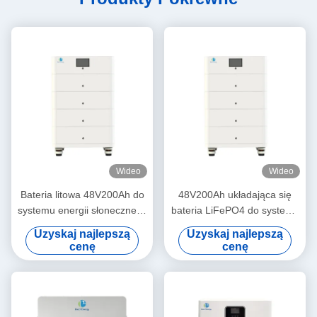
Wideo
Wideo
Bateria litowa 48V200Ah do
48V200Ah układająca się
systemu energii słonecznej z
bateria LiFePO4 do systemu
komunikacją RS485/CAN i
energii słonecznej z
Uzyskaj najlepszą
Uzyskaj najlepszą
wskaźnikami LCD
komunikacją RS485/CAN i
cenę
cenę
wskaźnikami LCD