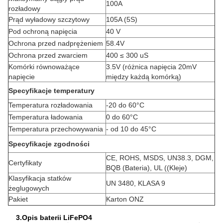
100A
rozładowy
Prąd wyładowy szczytowy
105A (5S)
Pod ochroną napięcia
40 V
Ochrona przed nadprężeniem
58.4V
Ochrona przed zwarciem
400 ≤ 300 uS
Komórki równoważące
3.5V (różnica napięcia 20mV
napięcie
między każdą komórką)
Specyfikacje temperatury
Temperatura rozładowania
-20 do 60
°C
Temperatura ładowania
0 do 60
°C
Temperatura przechowywania
- od 10 do 45
°C
Specyfikacje zgodności
CE, ROHS, MSDS, UN38.3, DGM,
Certyfikaty
BQB (Bateria), UL ((Kleje)
Klasyfikacja statków
UN 3480, KLASA 9
żeglugowych
Pakiet
Karton ONZ
3.Opis baterii LiFePO4