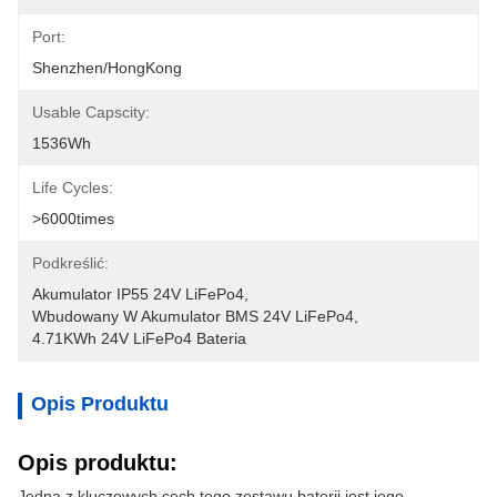
Port:
Shenzhen/HongKong
Usable Capscity:
1536Wh
Life Cycles:
>6000times
Podkreślić:
Akumulator IP55 24V LiFePo4
, 
Wbudowany W Akumulator BMS 24V LiFePo4
, 
4.71KWh 24V LiFePo4 Bateria
Opis Produktu
Opis produktu:
Jedną z kluczowych cech tego zestawu baterii jest jego