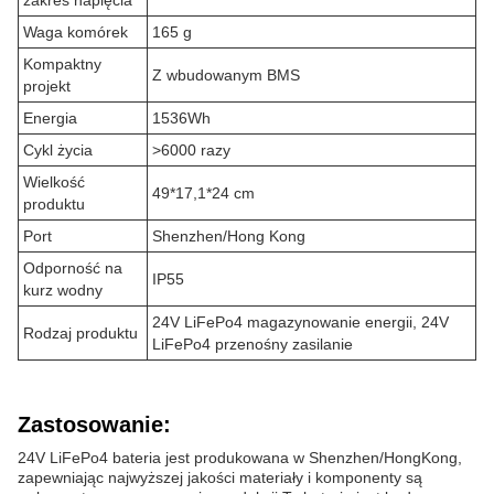
zakres napięcia
Waga komórek
165 g
Kompaktny
Z wbudowanym BMS
projekt
Energia
1536Wh
Cykl życia
>6000 razy
Wielkość
49*17,1*24 cm
produktu
Port
Shenzhen/Hong Kong
Odporność na
IP55
kurz wodny
24V LiFePo4 magazynowanie energii, 24V
Rodzaj produktu
LiFePo4 przenośny zasilanie
Zastosowanie:
24V LiFePo4 bateria jest produkowana w Shenzhen/HongKong,
zapewniając najwyższej jakości materiały i komponenty są