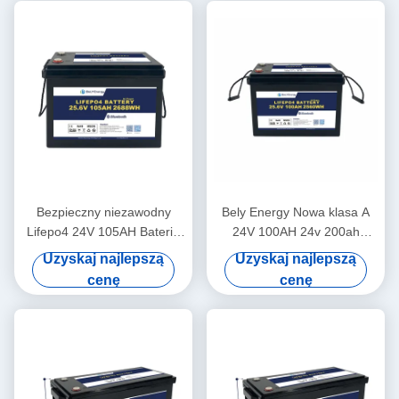
Bezpieczny niezawodny
Bely Energy Nowa klasa A
Lifepo4 24V 105AH Bateria
24V 100AH 24v 200ah
do magazynowania energii
żywotność bateria do
Uzyskaj najlepszą
Uzyskaj najlepszą
zasilania ciężarówek
cenę
cenę