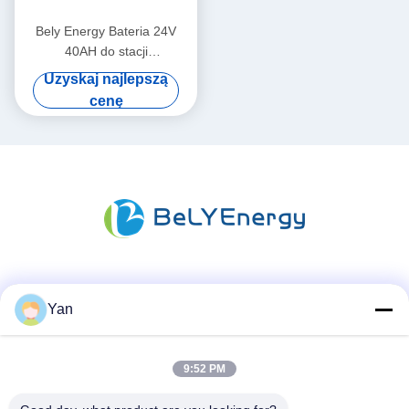
Bely Energy Bateria 24V
40AH do stacji
komunikacyjnej UPS Medical
Uzyskaj najlepszą
cenę
Media społecznościowe
Yan
9:52 PM
Szybki kontakt
TEL: