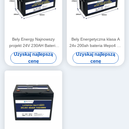
Bely Energy Najnowszy
Bely Energetyczna klasa A
projekt 24V 230AH Baterie
24v 200ah bateria lifepo4 Rv
Bms dla jachty medycznej
Solar Lifepo4 Bateria morska
Uzyskaj najlepszą
Uzyskaj najlepszą
Deep Cycle
cenę
cenę