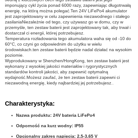
imponujący cykl życia ponad 6000 razy, zapewniając długotrwałą
energię, na którą można polegać.Ten 24V LiFePo4 akumulator
jest zaprojektowany w celu zapewnienia niezawodnego i stałego
zasilaniaNiezależnie od tego, czy używasz go w domu, czy w
przemyśle, ten zestaw baterii jest zaprojektowany tak, aby trwał i
dostarczał ci energii, której potrzebujesz.
Temperatura rozładowania tego akumulatora waha się od -10 do
60°C, co czyni go odpowiednim do użytku w wielu
środowiskach.ten zestaw baterii będzie nadal działać na wysokim
poziomie.
Wyprodukowany w Shenzhen/HongKong, ten zestaw baterii jest
wykonany z wysokiej jakości materiałów i rygorystycznych
standardów kontroli jakości, aby zapewnić optymalną
wydajność.Możesz zaufać, że ten zestaw baterii zapewni ci
niezawodną energię, kiedy najbardziej jej potrzebujesz..
Charakterystyka:
Nazwa produktu: 24V bateria LiFePo4
Odporność na kurz wodny: IP55
Opcjonalny zakres napięcia: 2,5-3,65 V