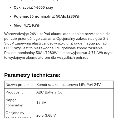
Cykl życia: >6000 razy
Pojemność nominalna: 50Ah/1280Wh
Moc: 4,71 KWh
Wprowadzając 24V LifePo4 akumulator, idealne rozwiązanie dla
potrzeb przenośnego zasilania.Opcjonalny zakres napięcia 2.5-
3.65V zapewnia elastyczność w użyciu. Z cyklem życia ponad
6000 razy, jest to niezawodne i długotrwałe źródło zasilania.
Poziom nominalny 50Ah/1280Wh i moc wyjściowa 4.71kWh czyni
to wydajnym akumulatorem dla wszystkich potrzeb.
Parametry techniczne:
Nazwa produktu
Komórka akumulatorowa LiFePo4 24V
Producent
ABC Battery Co.
Napęd
12.8V
nominalny
Opcjonalny
20,5-3,65 V