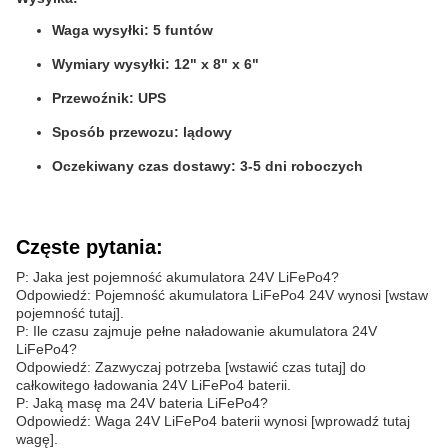
Waga wysyłki: 5 funtów
Wymiary wysyłki: 12" x 8" x 6"
Przewoźnik: UPS
Sposób przewozu: lądowy
Oczekiwany czas dostawy: 3-5 dni roboczych
Częste pytania:
P: Jaka jest pojemność akumulatora 24V LiFePo4?
Odpowiedź: Pojemność akumulatora LiFePo4 24V wynosi [wstaw
pojemność tutaj].
P: Ile czasu zajmuje pełne naładowanie akumulatora 24V
LiFePo4?
Odpowiedź: Zazwyczaj potrzeba [wstawić czas tutaj] do
całkowitego ładowania 24V LiFePo4 baterii.
P: Jaką masę ma 24V bateria LiFePo4?
Odpowiedź: Waga 24V LiFePo4 baterii wynosi [wprowadź tutaj
wagę].