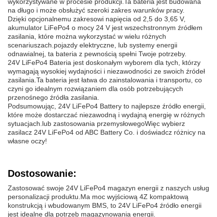
wykorzystywane w procesie produkcji.Ta bateria jest budowana
na długo i może obsłużyć szeroki zakres warunków pracy.
Dzięki opcjonalnemu zakresowi napięcia od 2,5 do 3,65 V,
akumulator LiFePo4 o mocy 24 V jest wszechstronnym źródłem
zasilania, które można wykorzystać w wielu różnych
scenariuszach.pojazdy elektryczne, lub systemy energii
odnawialnej, ta bateria z pewnością spełni Twoje potrzeby.
24V LiFePo4 Bateria jest doskonałym wyborem dla tych, którzy
wymagają wysokiej wydajności i niezawodności ze swoich źródeł
zasilania.Ta bateria jest łatwa do zainstalowania i transportu, co
czyni go idealnym rozwiązaniem dla osób potrzebujących
przenośnego źródła zasilania.
Podsumowując, 24V LiFePo4 Battery to najlepsze źródło energii,
które może dostarczać niezawodną i wydajną energię w różnych
sytuacjach.lub zastosowania przemysłowegoWięc wybierz
zasilacz 24V LiFePo4 od ABC Battery Co. i doświadcz różnicy na
własne oczy!
Dostosowanie:
Zastosować swoje 24V LiFePo4 magazyn energii z naszych usług
personalizacji produktu.Ma moc wyjściową 4Z kompaktową
konstrukcją i wbudowanym BMS, to 24V LiFePo4 źródło energii
jest idealne dla potrzeb magazynowania energii.