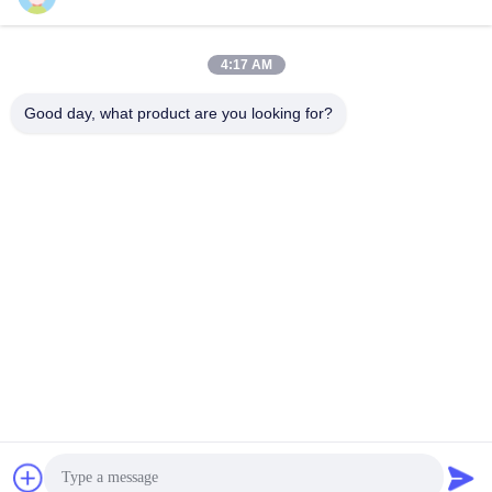
4:17 AM
Szybki kontakt
Good day, what product are you looking for?
TEL:
86-20-82038494
E-mail
sales@szbely.com
Adres :
4/F, budynek nr 1, park przemysłowy HuaWei KeGu, miasto
Dalingshan, Dongguan, Guangdong, Chiny. PC: 523000
Polityka prywatności
|
Sitemap
Chiny Dobra jakość Akumulator 12V LiFePO4 Dostawca. Prawa
autorskie © 2021-2026 Shenzhen Bely Energy Technology Co.,
Ltd. . Wszelkie prawa zastrzeżone.