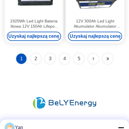
1920Wh Led Light Bateria
12V 300Ah Led Light
litowa 12V 150Ah Lifepo4
Akumulator Akumulator
Deep Cycle Battery
litowo-jonowy do samochodu
Uzyskaj najlepszą cenę
Uzyskaj najlepszą cenę
kempingowego
1
2
3
4
5
Media społecznościowe
Yan