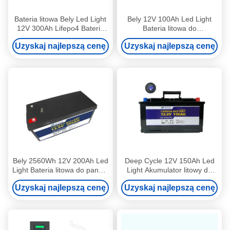
Bateria litowa Bely Led Light
Bely 12V 100Ah Led Light
12V 300Ah Lifepo4 Bateria
Bateria litowa do
do trawnika słonecznego
elektrycznych wózków
Uzyskaj najlepszą cenę
Uzyskaj najlepszą cenę
inwalidzkich
Bely 2560Wh 12V 200Ah Led
Deep Cycle 12V 150Ah Led
Light Bateria litowa do panelu
Light Akumulator litowy do
słonecznego
oświetlenia ulicznego RV
Uzyskaj najlepszą cenę
Uzyskaj najlepszą cenę