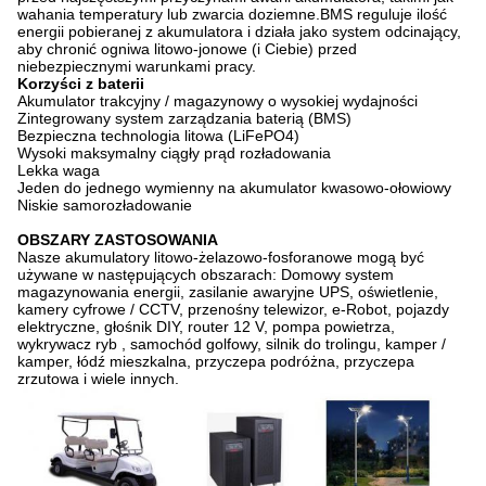
wahania temperatury lub zwarcia doziemne.BMS reguluje ilość
energii pobieranej z akumulatora i działa jako system odcinający,
aby chronić ogniwa litowo-jonowe (i Ciebie) przed
niebezpiecznymi warunkami pracy.
Korzyści z baterii
Akumulator trakcyjny / magazynowy o wysokiej wydajności
Zintegrowany system zarządzania baterią (BMS)
Bezpieczna technologia litowa (LiFePO4)
Wysoki maksymalny ciągły prąd rozładowania
Lekka waga
Jeden do jednego wymienny na akumulator kwasowo-ołowiowy
Niskie samorozładowanie
OBSZARY ZASTOSOWANIA
Nasze akumulatory litowo-żelazowo-fosforanowe mogą być
używane w następujących obszarach: Domowy system
magazynowania energii, zasilanie awaryjne UPS, oświetlenie,
kamery cyfrowe / CCTV, przenośny telewizor, e-Robot, pojazdy
elektryczne, głośnik DIY, router 12 V, pompa powietrza,
wykrywacz ryb , samochód golfowy, silnik do trolingu, kamper /
kamper, łódź mieszkalna, przyczepa podróżna, przyczepa
zrzutowa i wiele innych.