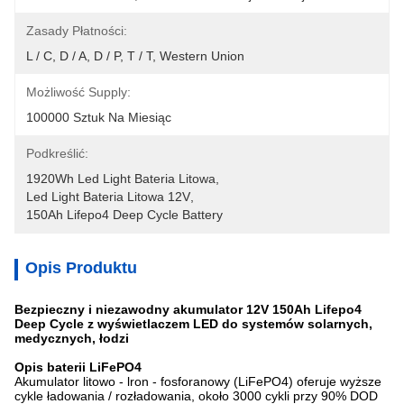
Zasady Płatności:
L / C, D / A, D / P, T / T, Western Union
Możliwość Supply:
100000 Sztuk Na Miesiąc
Podkreślić:
1920Wh Led Light Bateria Litowa
, 
Led Light Bateria Litowa 12V
, 
150Ah Lifepo4 Deep Cycle Battery
Opis Produktu
Bezpieczny i niezawodny akumulator 12V 150Ah Lifepo4
Deep Cycle z wyświetlaczem LED do systemów solarnych,
medycznych, łodzi
Opis baterii LiFePO4
Akumulator litowo - lron - fosforanowy (LiFePO4) oferuje wyższe
cykle ładowania / rozładowania, około 3000 cykli przy 90% DOD