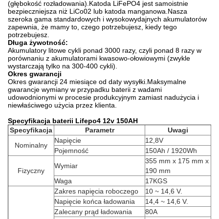
(głębokość rozładowania).Katoda LiFePO4 jest samoistnie
bezpieczniejsza niż LiCo02 lub katoda manganowa.Nasza
szeroka gama standardowych i wysokowydajnych akumulatorów
zapewnia, że ​​mamy to, czego potrzebujesz, kiedy tego
potrzebujesz.
Długa żywotność:
Akumulatory litowe cykli ponad 3000 razy, czyli ponad 8 razy w
porównaniu z akumulatorami kwasowo-ołowiowymi (zwykle
wystarczają tylko na 300-400 cykli).
Okres gwarancji
Okres gwarancji 24 miesiące od daty wysyłki.Maksymalne
gwarancje wymiany w przypadku baterii z wadami
udowodnionymi w procesie produkcyjnym zamiast nadużycia i
niewłaściwego użycia przez klienta.
Specyfikacja baterii Lifepo4 12v 150AH
Specyfikacja
Parametr
Uwagi
Napięcie
12,8V
Nominalny
Pojemność
150Ah / 1920Wh
355 mm x 175 mm x
Wymiar
Fizyczny
190 mm
Waga
17KGS
Zakres napięcia roboczego
10 ~ 14,6 V.
Napięcie końca ładowania
14,4 ~ 14,6 V.
Zalecany prąd ładowania
80A