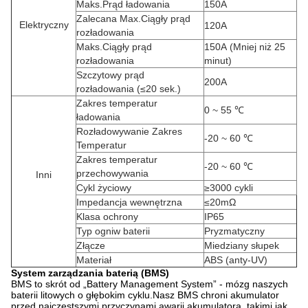
Maks.Prąd ładowania
150A
Zalecana Max.Ciągły prąd
Elektryczny
120A
rozładowania
Maks.Ciągły prąd
150A
(Mniej niż 25
rozładowania
minut)
Szczytowy prąd
200A
rozładowania (≤20 sek.)
Zakres temperatur
0 ~ 55 ℃
ładowania
Rozładowywanie Zakres
-20 ~ 60 ℃
Temperatur
Zakres temperatur
-20 ~ 60 ℃
przechowywania
Inni
Cykl życiowy
≥3000 cykli
Impedancja wewnętrzna
≤20mΩ
Klasa ochrony
IP65
Typ ogniw baterii
Pryzmatyczny
Złącze
Miedziany słupek
Materiał
ABS (anty-UV)
System zarządzania baterią (BMS)
BMS to skrót od „Battery Management System” - mózg naszych
baterii litowych o głębokim cyklu.Nasz BMS chroni akumulator
przed najczęstszymi przyczynami awarii akumulatora, takimi jak