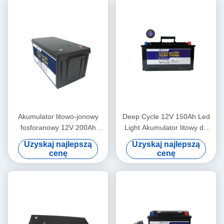
Akumulator litowo-jonowy
Deep Cycle 12V 150Ah Led
fosforanowy 12V 200Ah
Light Akumulator litowy do
Akumulatory do
oświetlenia ulicznego RV
Uzyskaj najlepszą
Uzyskaj najlepszą
samochodów kempingowych
cenę
cenę
LED