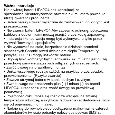
Ważne instrukcje
Nie otwieraj baterii LiFePO4 bez konsultacji ze
sprzedawcą.Nieautoryzowane otwarcie akumulatora powoduje
utratę gwarancji producenta.
▪ Baterii należy używać wyłącznie do zastosowań, do których jest
przeznaczona.
▪ Nie zwieraj baterii LiFePO4.Aby zapewnić ochronę, połączenia
kablowe z odbiornikami muszą przejść przez kopię zapasową.
▪ Instalacja i konserwacja mogą być wykonywane tylko przez
wykwalifikowanych specjalistów.
▪ Nie wystawiać na stałe, bezpośrednie działanie promieni
słonecznych.Chronić przed działaniem ciepła.Temperatury
powyżej + 60 ° C mogą uszkodzić baterię.
▪ Używaj tylko kompatybilnych ładowarek.Akumulator jest dłużej
przechowywany we wszystkich odłączanych urządzeniach.
▪ Zwróć uwagę na prawidłowy montaż.
▪ Unikaj wszelkiego rodzaju szkód, na przykład przez upadek,
przewiercenie itp. (Ryzyko zwarcia).
▪ Zawsze utrzymuj baterię w stanie suchym i czystym.
▪ Zwróć uwagę na oznaczenia plus (+) i minus (-) na baterii
LiFePO4 i urządzeniu oraz zwróć uwagę na prawidłową
polaryzację.
▪ Pojemność cyklu może się różnić ze względu na zmianę
temperatury roboczej, a szybkość ładowania i rozładowania różni
się od pojemności nominalnej.
▪ Nadaje się do równoległego podłączenia maksymalnie czterech
akumulatorów (w razie potrzeby należy dostosować BMS za