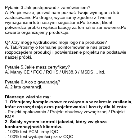
Pytanie 3.Jak postępować z zamówieniem?
A. Po pierwsze, pozwól nam poznać Twoje wymagania lub
zastosowanie.Po drugie, wyceniamy zgodnie z Twoimi
wymaganiami lub naszymi sugestiami.Po trzecie, klient
potwierdza próbki i wpłaca kaucję za formalne zamówienie.Po
czwarte organizujemy produkcję.
Q4.Czy mogę wydrukować moje logo na produkcie?
A. Tak.Prosimy o formalne poinformowanie nas przed
rozpoczęciem produkcji i potwierdzenie projektu na podstawie
naszej próbki.
Pytanie 5.Jakie masz certyfikaty?
A. Mamy CE / FCC / ROHS / UN38.3 / MSDS ... itd.
Pytanie 6.A co z gwarancją?
A. 2 lata gwarancji.
Dlaczego właśnie my:
1.
Oferujemy kompleksowe rozwiązania w zakresie zasilania,
które oszczędzają czas projektowania i koszty dla klienta:
- Projekt opakowania / Projekt obudowy zewnętrznej / Projekt
BMS
2. Ścisły system kontroli jakości, który zwiększa
konkurencyjność klientów:
- 100% test PCM firmy IQC
- 100% test wydajności przez OQC