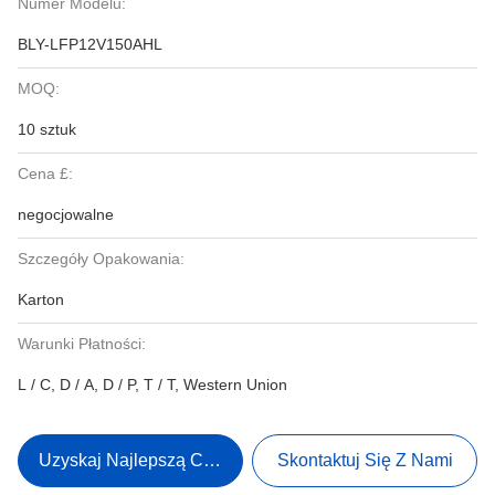
Numer Modelu:
BLY-LFP12V150AHL
MOQ:
10 sztuk
Cena £:
negocjowalne
Szczegóły Opakowania:
Karton
Warunki Płatności:
L / C, D / A, D / P, T / T, Western Union
Uzyskaj Najlepszą Cenę
Skontaktuj Się Z Nami