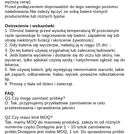
wyższą cenę).
Przed podłączeniem doprowadzić do tego samego poziomu
naładowania.Nie należy łączyć ze sobą baterii różnych
producentów lub różnych typów.
Ostrzeżenie i wskazówki
1. Chronić baterię przed wysoką temperaturą.W przeciwnym
razie spowoduje to nagrzewanie się baterii, zapalenie się lub
utratę niektórych funkcji i skrócenie żywotności;
2. Gdy bateria się wyczerpie, naładuj ją w ciągu 15 dni ；
3. Do tej baterii używaj oryginalnej lub zalecanej ładowarki;
4. Jeśli bateria wycieknie i dostanie się do oczu lub skóry, nie
wycierać, tylko spłukać czystą wodą i natychmiast zgłosić się do
lekarza;
5. Nie używaj baterii, gdy występują nienormalne warunki, takie
jak zapach, odbarwienie, hałas, wyciek, poważne odkształcenie
itp.
6. Proszę z dala od dzieci i zwierząt.
FAQ:
Q1.Czy mogę zamówić próbkę?
O. Tak, przyjmujemy przykładowe zamówienie w celu
przetestowania i sprawdzenia jakości.
Q2.Czy masz limit MOQ?
Tak, mamy MOQ do masowej produkcji, zależy to od różnych
numerów części.Dostępne jest 1 ~ 10 sztuk zamówienia
próbki.Dostępne jest niskie MOQ, 1 szt. Do sprawdzenia próbki.