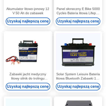
Akumulator litowo-jonowy 12
Panel słoneczny E Bike 5000
V 50 Ah do zabawek
Cycles Bateria litowa Lifepo4
12v 50ah Z diodą LED
Uzyskaj najlepszą cenę
Uzyskaj najlepszą cenę
Zabawki jacht medyczny
Solar System Leisure Bateria
litowy silnik do trolingu
litowa Bluetooth Zabawki 12V
akumulator Lifepo4 12V
100Ah Bateria UPS
Uzyskaj najlepszą cenę
Uzyskaj najlepszą cenę
50Ah