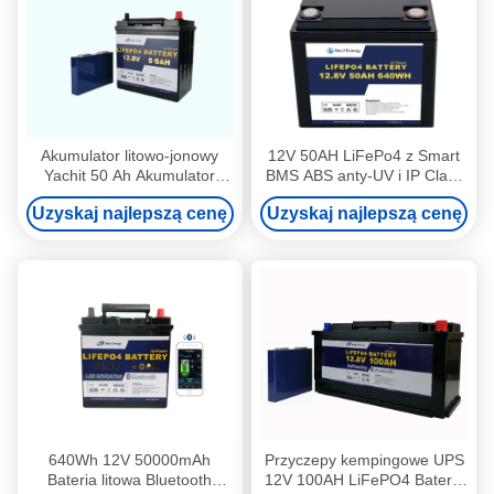
Akumulator litowo-jonowy
12V 50AH LiFePo4 z Smart
Yachit 50 Ah Akumulator
BMS ABS anty-UV i IP Class
LiFePo4 12 V ze
IP65
Uzyskaj najlepszą cenę
Uzyskaj najlepszą cenę
wskaźnikiem LED
640Wh 12V 50000mAh
Przyczepy kempingowe UPS
Bateria litowa Bluetooth
12V 100AH ​​LiFePO4 Bateria