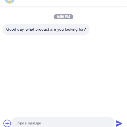
9:50 PM
Szybki kontakt
Good day, what product are you looking for?
TEL:
86-20-82038494
E-mail
sales@szbely.com
Adres :
4/F, budynek nr 1, park przemysłowy HuaWei KeGu, miasto
Dalingshan, Dongguan, Guangdong, Chiny. PC: 523000
Polityka prywatności
|
Sitemap
Chiny Dobra jakość Akumulator 12V LiFePO4 Dostawca. Prawa
autorskie © 2021-2026 Shenzhen Bely Energy Technology Co.,
Ltd. . Wszelkie prawa zastrzeżone.