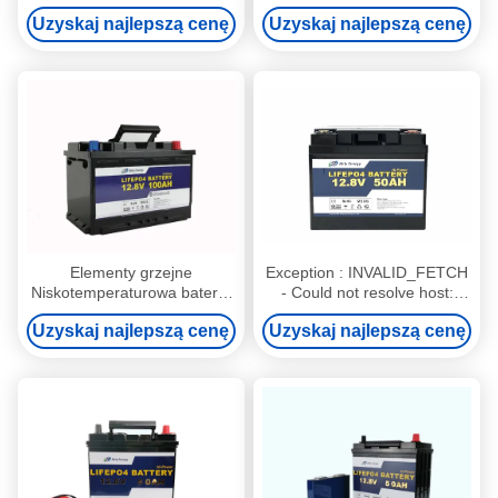
Awaryjna bateria zasilająca
litowa z elementami
Uzyskaj najlepszą cenę
Uzyskaj najlepszą cenę
grzewczymi Bluetooth
Elementy grzejne
Exception : INVALID_FETCH
Niskotemperaturowa bateria
- Could not resolve host:
litowa Bluetooth 12V 100AH ​​
translate.google.cn;
Uzyskaj najlepszą cenę
Uzyskaj najlepszą cenę
do ponownego ładowania
Unknown error
ip=52.118.0.235