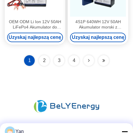
OEM ODM Li Ion 12V 50AH
4S1P 640WH 12V 50AH
LiFePo4 Akumulator do
Akumulator morski z
Yachit
głębokim cyklem do silnika
Uzyskaj najlepszą cenę
Uzyskaj najlepszą cenę
trollingowego
1
2
3
4
Media społecznościowe
Yan