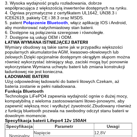
3. Wysoka wydajność prądu rozładowania, dobrze
współpracująca z większością inwerterów dostępnych na rynku.
4. Ogniwa pryzmatyczne z certyfikatem UL1642, UN38.3 i
ICE62619, pakiety CE i 38.3 oraz MSDS.
5. patent
Połączenie Bluetooth
, włącz aplikację IOS i Android,
aby monitorować natychmiastowy stan baterii.
6. Dostępne są połączenia szeregowe i równoległe.
7. Dostępne są usługi OEM i ODM.
ŁATWA WYMIANA ISTNIEJĄCEJ BATERII
Wymiary obudowy są takie same jak w przypadku większości
popularnych akumulatorów AGM, kwasowo-ołowiowych lub
żelowych.Dzięki opcjonalnie dostępnym okrągłym słupom można
również wykorzystać istniejący słup, zaciski mogą być ponownie
wykorzystane.Wymiana uchwytu baterii lub zmiana konstrukcji
ładunkowej nie jest konieczna.
ŁADOWANIE BATERII
Użyj odpowiedniej ładowarki do baterii litowych.Czekam, aż
bateria zostanie w pełni naładowana.
Funkcja Bluetooth
Technologia LiFePO4 zapewnia wydajność ogniw o dużej mocy,
kompatybilną z wieloma zastosowaniami litowo-jonowymi, aby
zapewnić większą moc i wydłużyć żywotność.Zbudowany również
z funkcją bluetooth pozwala na swobodny odczyt stanu baterii w
dowolnym momencie.
Specyfikacja baterii Lifepo4 12v 150AH
Specyfikacja
Parametr
Uwagi
Napięcie
12,8V
Nominalny