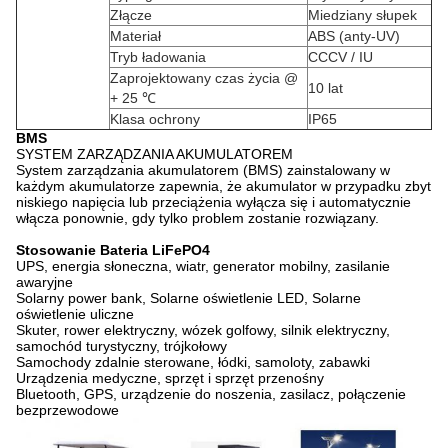
Złącze
Miedziany słupek
Materiał
ABS (anty-UV)
Tryb ładowania
CCCV / IU
Zaprojektowany czas życia @
10 lat
+ 25 ℃
Klasa ochrony
IP65
BMS
SYSTEM ZARZĄDZANIA AKUMULATOREM
System zarządzania akumulatorem (BMS) zainstalowany w
każdym akumulatorze zapewnia, że ​​akumulator w przypadku zbyt
niskiego napięcia lub przeciążenia wyłącza się i automatycznie
włącza ponownie, gdy tylko problem zostanie rozwiązany.
Stosowanie
Bateria LiFePO4
UPS, energia słoneczna, wiatr, generator mobilny, zasilanie
awaryjne
Solarny power bank, Solarne oświetlenie LED, Solarne
oświetlenie uliczne
Skuter, rower elektryczny, wózek golfowy, silnik elektryczny,
samochód turystyczny, trójkołowy
Samochody zdalnie sterowane, łódki, samoloty, zabawki
Urządzenia medyczne, sprzęt i sprzęt przenośny
Bluetooth, GPS, urządzenie do noszenia, zasilacz, połączenie
bezprzewodowe