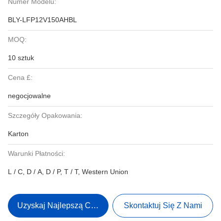
Numer Modelu:
BLY-LFP12V150AHBL
MOQ:
10 sztuk
Cena £:
negocjowalne
Szczegóły Opakowania:
Karton
Warunki Płatności:
L / C, D / A, D / P, T / T, Western Union
Uzyskaj Najlepszą Cenę
Skontaktuj Się Z Nami