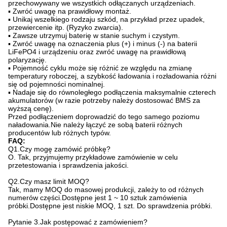
przechowywany we wszystkich odłączanych urządzeniach.
▪ Zwróć uwagę na prawidłowy montaż.
▪ Unikaj wszelkiego rodzaju szkód, na przykład przez upadek,
przewiercenie itp. (Ryzyko zwarcia).
▪ Zawsze utrzymuj baterię w stanie suchym i czystym.
▪ Zwróć uwagę na oznaczenia plus (+) i minus (-) na baterii
LiFePO4 i urządzeniu oraz zwróć uwagę na prawidłową
polaryzację.
▪ Pojemność cyklu może się różnić ze względu na zmianę
temperatury roboczej, a szybkość ładowania i rozładowania różni
się od pojemności nominalnej.
▪ Nadaje się do równoległego podłączenia maksymalnie czterech
akumulatorów (w razie potrzeby należy dostosować BMS za
wyższą cenę).
Przed podłączeniem doprowadzić do tego samego poziomu
naładowania.Nie należy łączyć ze sobą baterii różnych
producentów lub różnych typów.
FAQ:
Q1.Czy mogę zamówić próbkę?
O. Tak, przyjmujemy przykładowe zamówienie w celu
przetestowania i sprawdzenia jakości.
Q2.Czy masz limit MOQ?
Tak, mamy MOQ do masowej produkcji, zależy to od różnych
numerów części.Dostępne jest 1 ~ 10 sztuk zamówienia
próbki.Dostępne jest niskie MOQ, 1 szt. Do sprawdzenia próbki.
Pytanie 3.Jak postępować z zamówieniem?