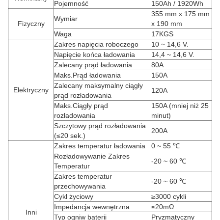
Pojemność
150Ah / 1920Wh
355 mm x 175 mm
Wymiar
Fizyczny
x 190 mm
Waga
17KGS
Zakres napięcia roboczego
10 ~ 14,6 V.
Napięcie końca ładowania
14,4 ~ 14,6 V.
Zalecany prąd ładowania
80A
Maks.Prąd ładowania
150A
Zalecany maksymalny ciągły
Elektryczny
120A
prąd rozładowania
Maks.Ciągły prąd
150A (mniej niż 25
rozładowania
minut)
Szczytowy prąd rozładowania
200A
(≤20 sek.)
Zakres temperatur ładowania
0 ~ 55 ℃
Rozładowywanie Zakres
-20 ~ 60 ℃
Temperatur
Zakres temperatur
-20 ~ 60 ℃
przechowywania
Cykl życiowy
≥3000 cykli
Impedancja wewnętrzna
≤20mΩ
Inni
Typ ogniw baterii
Pryzmatyczny