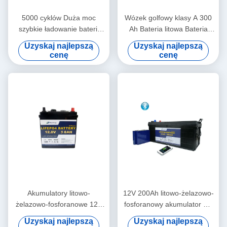
5000 cyklów Duża moc
Wózek golfowy klasy A 300
szybkie ładowanie baterii
Ah Bateria litowa Bateria
litowo-jonowej 48V40Ah dla
akumulatorowa EV 12v
Uzyskaj najlepszą
Uzyskaj najlepszą
golfcart
cenę
cenę
Akumulatory litowo-
12V 200Ah litowo-żelazowo-
żelazowo-fosforanowe 12V
fosforanowy akumulator RV
50Ah Lifepo4 do wózków
litowe baterie do wózków
Uzyskaj najlepszą
Uzyskaj najlepszą
golfowych
golfowych