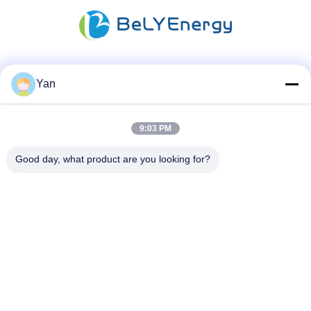
Media społecznościowe
Yan
9:03 PM
Szybki kontakt
Good day, what product are you looking for?
TEL:
86-20-82038494
E-mail
sales@szbely.com
Adres :
4/F, budynek nr 1, park przemysłowy HuaWei KeGu, miasto
Dalingshan, Dongguan, Guangdong, Chiny. PC: 523000