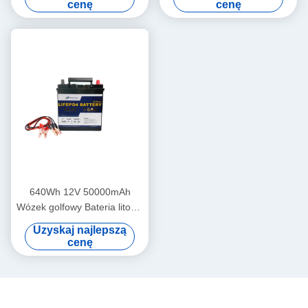
cenę
cenę
640Wh 12V 50000mAh
Wózek golfowy Bateria litowa
do wózka golfowego
Uzyskaj najlepszą
cenę