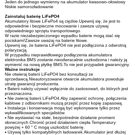
Jeden do jednego wymienny na akumulator kwasowo-ołowiowy
Niskie samorozładowanie
Zainstaluj baterię LiFePO4
Akumulatory litowe LiFePo4 są ciężkie.Upewnij się, że jest to
odpowiednie i bezpieczne mocowanie i zawsze używaj
odpowiedniego sprzętu transportowego.
W razie niezabezpieczonego wypadku baterie mogą stać się
pociskami!Zawsze uważaj na baterie litowe.
Upewnij się, że bateria LiFePO4 nie jest podłączona z odwrotną
polaryzacją.
W przypadku nieprawidłowego podłączenia akumulatora
elektronika BMS zostanie nieodwracalnie uszkodzona i należy ją
wymienić na nową płytkę BMS.To nie jest przypadek gwarancyjny.
Ważne instrukcje
Nie otwieraj baterii LiFePO4 bez konsultacji ze
sprzedawcą.Nieautoryzowane otwarcie akumulatora powoduje
utratę gwarancji producenta.
▪ Baterii należy używać wyłącznie do zastosowań, do których jest
przeznaczona.
▪ Nie zwieraj baterii LiFePO4.Aby zapewnić ochronę, połączenia
kablowe z odbiornikami muszą przejść przez kopię zapasową.
▪ Instalacja i konserwacja mogą być wykonywane tylko przez
wykwalifikowanych specjalistów.
▪ Nie wystawiać na stałe, bezpośrednie działanie promieni
słonecznych.Chronić przed działaniem ciepła.Temperatury
powyżej + 60 ° C mogą uszkodzić baterię.
▪ Używaj tylko kompatybilnych ładowarek.Akumulator jest dłużej