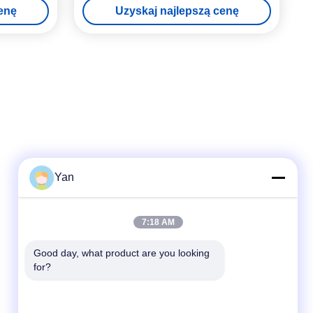
enę
Uzyskaj najlepszą cenę
Yan
Szybki kontakt
7:18 AM
TEL:
Good day, what product are you looking 
for?
86-20-82038494
E-mail
sales@szbely.com