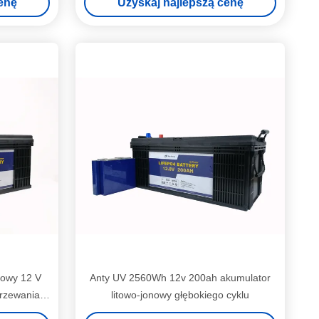
enę
Uzyskaj najlepszą cenę
nowy 12 V
Anty UV 2560Wh 12v 200ah akumulator
rzewania
litowo-jonowy głębokiego cyklu