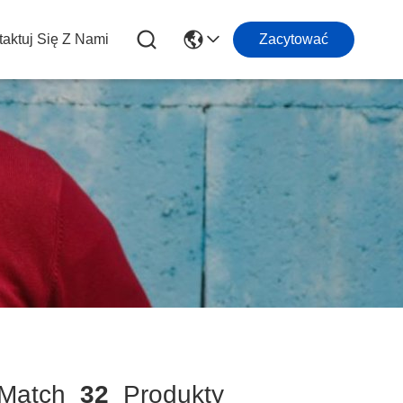
aktuj Się Z Nami
Zacytować
Match
32
Produkty