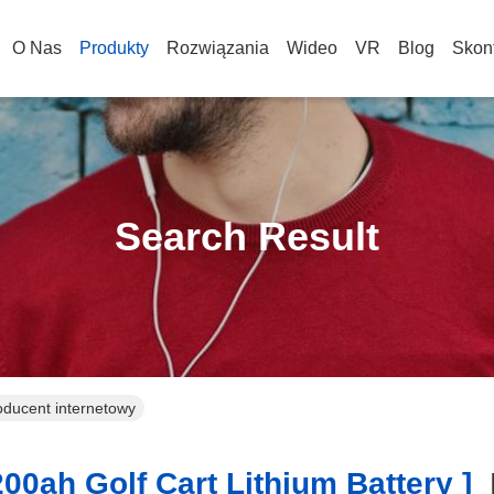
O Nas
Produkty
Rozwiązania
Wideo
VR
Blog
Skont
Search Result
roducent internetowy
00ah Golf Cart Lithium Battery ]