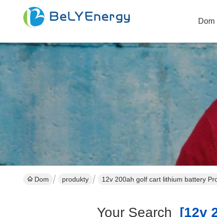
Dom
Dom
produkty
12v 200ah golf cart lithium battery P
Your Search
[12v 2