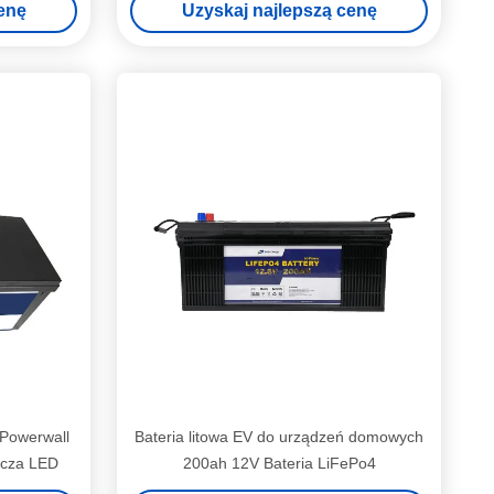
enę
Uzyskaj najlepszą cenę
Powerwall
Bateria litowa EV do urządzeń domowych
acza LED
200ah 12V Bateria LiFePo4