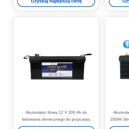
Uzyskaj najlepszą cenę
Uz
Akumulator litowy 12 V 200 Ah do
Akumula
ładowania słonecznego do przyczepy
200Ah Stre
kempingowej