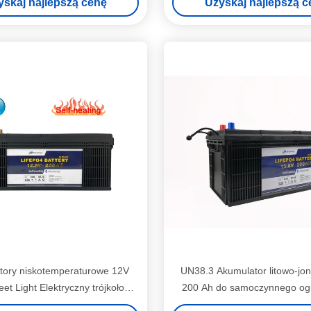
yskaj najlepszą cenę
Uzyskaj najlepszą c
tory niskotemperaturowe 12V
UN38.3 Akumulator litowo-jo
et Light Elektryczny trójkołowy
200 Ah do samoczynnego og
akumulator litowy
słonecznego