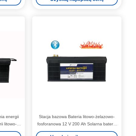
ia energii
Stacja bazowa Bateria litowo-żelazowo-
ii litowo-
fosforanowa 12 V 200 Ah Solarna bateria
ej
litowo-jonowa