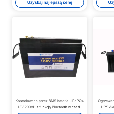
Uzyskaj najlepszą cenę
Uz
Kontrolowana przez BMS bateria LiFePO4
Ogrzewan
12V 200AH z funkcją Bluetooth w czasie
UPS Aku
rzeczywistym