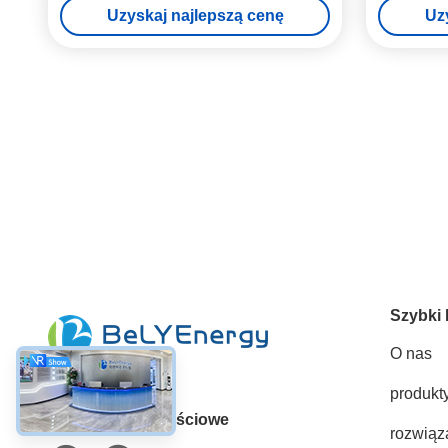
Uzyskaj najlepszą cenę
Uz
Szybki 
O nas
produkt
Media społecznościowe
rozwiąz