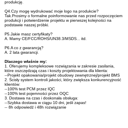
produkcję.
Q4.Czy mogę wydrukować moje logo na produkcie?
Tak.Prosimy o formalne poinformowanie nas przed rozpoczęciem
produkcji i potwierdzenie projektu w pierwszej kolejności na
podstawie naszej próbki.
P5.Jakie masz certyfikaty?
A. Mamy CE/FCC/ROHS/UN38.3/MSDS... itd.
P6.A co z gwarancją?
A. 2 lata gwarancji.
Dlaczego właśnie my:
1. Oferujemy kompleksowe rozwiązania w zakresie zasilania,
które oszczędzają czas i koszty projektowania dla klienta:
--Projekt opakowania/projekt obudowy zewnętrznej/projekt BMS
2. Ścisły system kontroli jakości, który zwiększa konkurencyjność
klientów:
--100% test PCM przez IQC
--100% test pojemności przez OQC
3. Dostawa na czas i doskonała obsługa:
--Szybka dostawa w ciągu 10 dni, jeśli zapas!
-- 8h odpowiedź i 48h rozwiązanie