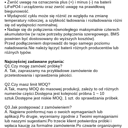
▪ Zwróć uwagę na oznaczenia plus (+) i minus (-) na baterii
LiFePO4 i urządzeniu oraz zwróć uwagę na prawidłową
biegunowość.
▪ Wydajność cyklu może się różnić ze względu na zmianę
temperatury roboczej, a szybkość ładowania i rozładowania różni
się od wydajności nominalnej.
▪ Nadaje się do połączenia równoległego maksymalnie czterech
akumulatorów (w razie potrzeby połączenia szeregowego, BMS
powinien być dostosowany do wyższych kosztów).
Przed podłączeniem doprowadź do tego samego poziomu
naładowania.Nie należy łączyć baterii różnych producentów lub
różnych typów.
Najczęściej zadawane pytania:
Q1.Czy mogę zamówić próbkę?
A. Tak, zapraszamy na przykładowe zamówienie do
przetestowania i sprawdzenia jakości.
Q2.Czy masz limit MOQ?
A.Tak, mamy MOQ do masowej produkcji, zależy to od różnych
numerów części.Dostępna jest kolejność próbna 1 ~ 10
sztuk.Dostępne jest niskie MOQ, 1 szt. do sprawdzania próbek.
Q3.Jak postępować z zamówieniem?
A. Najpierw poinformuj nas o swoich wymaganiach lub
aplikacji.Po drugie, wyceniamy zgodnie z Twoimi wymaganiami
lub naszymi sugestiami.Po trzecie klient potwierdza próbki i
wpłaca kaucję za formalne zamówienie.Po czwarte organizujemy