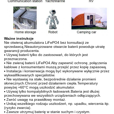
Ważne instrukcje
Nie otwieraj akumulatora LiFePO4 bez konsultacji ze
sprzedawcą.Nieautoryzowane otwarcie baterii powoduje utratę
gwarancji producenta.
▪ Używaj baterii tylko do zastosowań, do których jest
przeznaczona.
▪ Nie zwieraj baterii LiFePO4.Aby zapewnić ochronę, połączenia
kablowe z konsumentami muszą przejść przez kopię zapasową.
▪ Instalacja i konserwacja mogą być wykonywane wyłącznie przez
wykwalifikowanych specjalistów.
▪ Nie wystawiaj na stałe, bezpośrednie działanie promieni
słonecznych.Chronić przed działaniem ciepła.Temperatury
powyżej +60°C mogą uszkodzić akumulator.
▪ Używaj tylko kompatybilnych ładowarek.Bateria jest dłużej
przechowywana we wszystkich urządzeniach odłączających.
▪ Zwróć uwagę na prawidłowy montaż.
▪ Unikaj wszelkiego rodzaju uszkodzeń, np. upadku, wiercenia itp.
(ryzyko zwarcia).
▪ Zawsze utrzymuj baterię w stanie suchym i czystym.