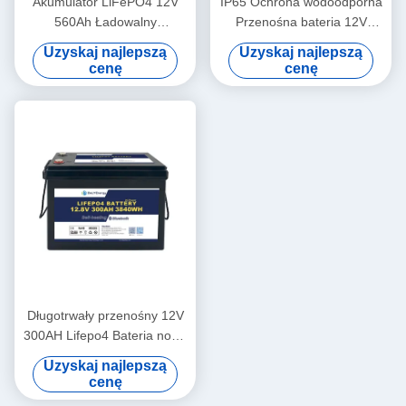
Akumulator LiFePO4 12V
IP65 Ochrona wodoodporna
560Ah Ładowalny
Przenośna bateria 12V
ekonomiczny 5000 cykli 12v
460Ah LiFePo4 Długa
Uzyskaj najlepszą
Uzyskaj najlepszą
Lifepo4
żywotność
cenę
cenę
Długotrwały przenośny 12V
300AH Lifepo4 Bateria nowa
klasa A
Uzyskaj najlepszą
cenę