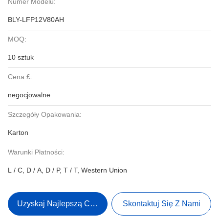
Numer Modelu:
BLY-LFP12V80AH
MOQ:
10 sztuk
Cena £:
negocjowalne
Szczegóły Opakowania:
Karton
Warunki Płatności:
L / C, D / A, D / P, T / T, Western Union
Uzyskaj Najlepszą Cenę
Skontaktuj Się Z Nami