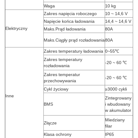
Waga
10 kg
Zakres napięcia roboczego
10 ~ 14,6 V
Napięcie końca ładowania
14,4 ~ 14,6 V
Elektryczny
Maks.Prąd ładowania
80A
Maks.Ciągły prąd rozładowania
80A
Zakres temperatury ładowania
0~55℃
Zakres temperatury
-20 ~ 60 ℃
rozładowania
Zakres temperatur
-20 ~ 60 ℃
przechowywania
Cykl życiowy
≥3000 cykli
Inne
Zintegrowany
BMS
i wbudowany
w akumulator
Miedziany
Złącze
filar
Klasa ochrony
IP65