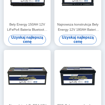
Bely Energy 150AH 12V
Najnowsza konstrukcja Bely
LiFePo4 Bateria Bluetooth i
Energy 12V 180AH Baterie
samoogrzewanie dla Yachit
do Bluetooth Do stacji
Uzyskaj najlepszą
Uzyskaj najlepszą
Medical
bazowej do magazynowania
cenę
cenę
energii UPS RV