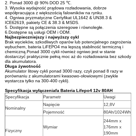
2. Ponad 3000 @ 90% DOD 25 ℃.
3. Wysoka wydajność prądowa rozładowania, dobrze
współpracująca z większością falowników na rynku.
4. Ogniwa pryzmatyczne Certyfikat UL1642 & UN38.3 &
ICE62619, pakiety CE & 38.3 & MSDS.
5. Dostępne są połączenia szeregowe i równoległe.
6
.Dostępne są usługi OEM i ODM.
Najbezpieczniejszy i najwyższy cykl
Brak wycieków, szkodliwych oparów lub potencjalnego zagrożenia
wybuchem, bateria LiFEPO4 ma lepszą stabilność termiczną i
chemiczną.Ponad 3000 cykli również ogniwo jest w stanie
dostarczyć praktycznie pełną moc aż do rozładowania bez szkody
dla akumulatora.
Długa żywotność
Akumulator litowy cykli ponad 3000 razy, czyli ponad 8 razy w
porównaniu z akumulatorami kwasowo-ołowiowymi (zwykle
wystarcza tylko na 300-400 cykli).
Specyfikacja wyłączenia
fa
Bateria Lifepo4 12v 80AH
Specyfikacja
Parametr
Uwagi
Napięcie
12,8V
Nominalny
Pojemność
80Ah/1024Wh
244mm x
Wymiar
176mm x
Fizyczny
190mm