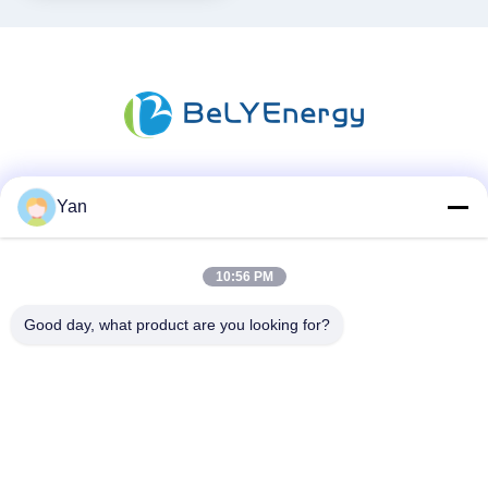
Media społecznościowe
Yan
10:56 PM
Szybki kontakt
Good day, what product are you looking for?
TEL:
86-20-82038494
E-mail
sales@szbely.com