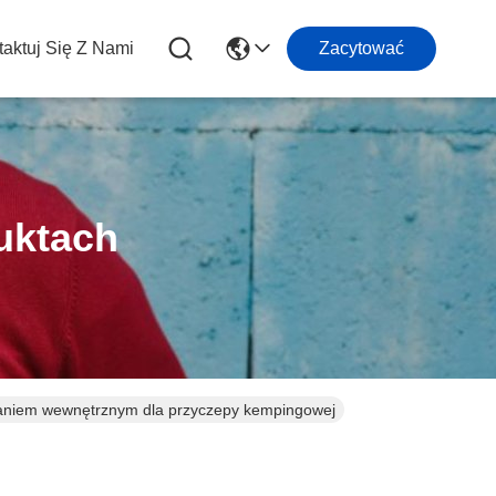
aktuj Się Z Nami
Zacytować
uktach
waniem wewnętrznym dla przyczepy kempingowej