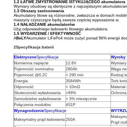
1.2 ŁATWE ZMYSTROWANIE ISTYKUJĄCEGO akumulatora
Wymiary obudowy są identyczne z najczęstszymi akumulatorami
1.3 Obszary zastosowania
Akumulatory litowe są różnorodne, zwłaszcza w domach mobilnyc
maszyny czyszczące będą zawsze częściej wyposażone w.
1.4 NAŁADZANIE akumulatorów
Użyj odpowiedniego ładowarki litowego akumulatora.
1.5 WYDARZENIE / EFEKTYWNOŚĆ
A
BeLY
Akumulator LiFePo4 może zużyć ponad 96% energii dos
2Specyfikacja baterii
Elektryczne
Specyfikacje
Wyroby 
Nomienna napięcie
12.8V
Wymiary 
Pojemność nominalna
280Ah
Waga ne
Pojemność @0,2C
> 290 min
Rodzaj t
Energia
3584Wh
Tork ko
Odporność
< 10mΩ
Materiał
Skuteczność wyładowania
>99%
Ochrona
Samodzielne wyładowanie
< 3% miesięcznie
Połączenia modułów
4S1P
Wynagrodzenie
Specyfikacje
WYTRZ
Maksymal
Maksymalny prąd ładowania
250A
Prąd roz