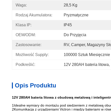
Waga:
28,5 Kg
Rodzaj Akumulatora:
Pryzmatyczne
Klasa IP:
IP45
OEM/ODM:
Do Przyjęcia
Zastosowanie:
RV, Camper, Magazyny Sł
Możliwość Supply:
100000 Sztuk Miesięcznie
Podkreślić:
12V 280AH bateria litowa
, 
Opis Produktu
12V 280AH bateria litowa z obudową metalową i inteligen
1Idealne wymiary do montażu pod siedzeniem z metalową o
2Komunikacja z urządzeniami Victron i między bateriami w równ