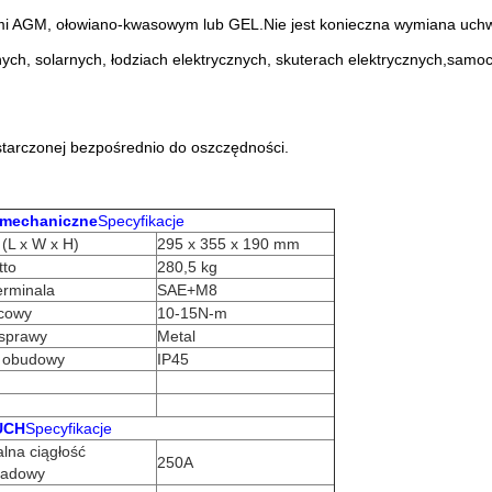
 AGM, ołowiano-kwasowym lub GEL.Nie jest konieczna wymiana uchwytu
h, solarnych, łodziach elektrycznych, skuterach elektrycznych,samocho
tarczonej bezpośrednio do oszczędności.
mechaniczne
Specyfikacje
(L x W x H)
295 x 355 x 190 mm
tto
280,5 kg
erminala
SAE+M8
ńcowy
10-15N-m
 sprawy
Metal
 obudowy
IP45
UCH
Specyfikacje
na ciągłość
250A
ładowy