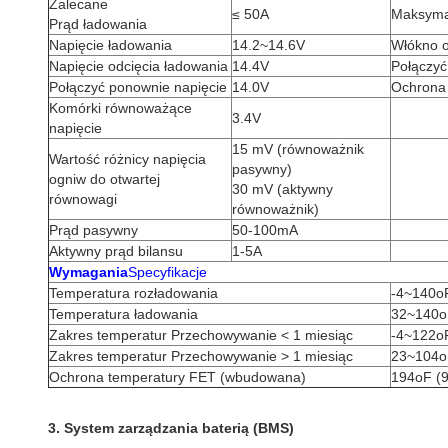
Zalecane
≤ 50A
Maksyma
Prąd ładowania
Napięcie ładowania
14.2~14.6V
Włókno o
Napięcie odcięcia ładowania
14.4V
Połączyć
Połączyć ponownie napięcie
14.0V
Ochrona
Komórki równoważące
3.4V
napięcie
15 mV (równoważnik
Wartość różnicy napięcia
pasywny)
ogniw do otwartej
30 mV (aktywny
równowagi
równoważnik)
Prąd pasywny
50-100mA
Aktywny prąd bilansu
1-5A
Wymagania
Specyfikacje
Temperatura rozładowania
-4~140o
Temperatura ładowania
32~140o
Zakres temperatur Przechowywanie < 1 miesiąc
-4~122o
Zakres temperatur Przechowywanie > 1 miesiąc
23~104o
Ochrona temperatury FET (wbudowana)
194oF (
3. System zarządzania baterią (BMS)