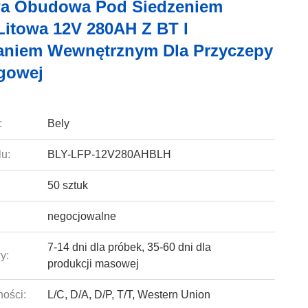
wa Obudowa Pod Siedzeniem
 Litowa 12V 280AH Z BT I
niem Wewnętrznym Dla Przyczepy
gowej
:
Bely
u:
BLY-LFP-12V280AHBLH
50 sztuk
negocjowalne
7-14 dni dla próbek, 35-60 dni dla
y:
produkcji masowej
ności:
L/C, D/A, D/P, T/T, Western Union