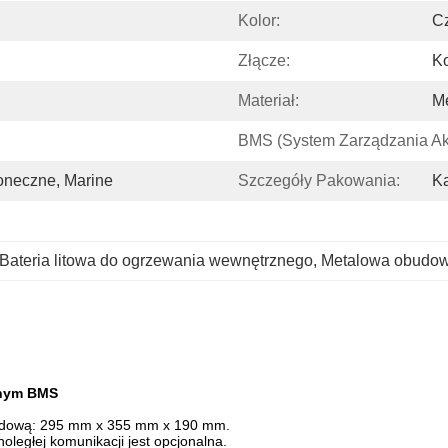
Kolor:
C
Złącze:
K
Materiał:
Me
BMS (system Zarządzania Ak
oneczne, Marine
Szczegóły Pakowania:
Ka
Bateria litowa do ogrzewania wewnętrznego
, 
Metalowa obudo
tnym BMS
budową: 295 mm x 355 mm x 190 mm.
oległej komunikacji jest opcjonalna.