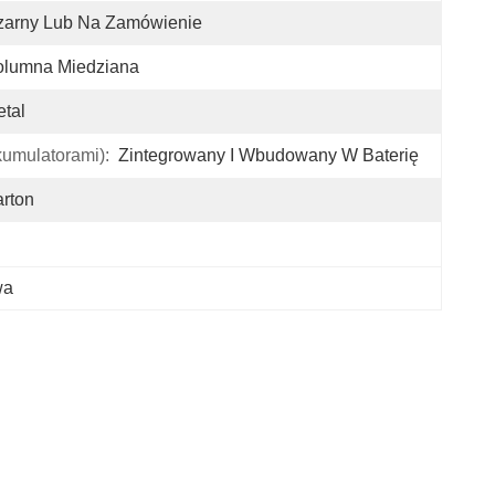
zarny Lub Na Zamówienie
olumna Miedziana
tal
umulatorami):
Zintegrowany I Wbudowany W Baterię
rton
wa