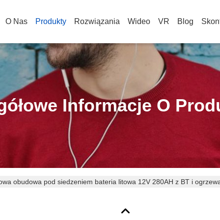
O Nas
Produkty
Rozwiązania
Wideo
VR
Blog
Skont
gółowe Informacje O Prod
owa obudowa pod siedzeniem bateria litowa 12V 280AH z BT i ogrze