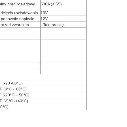
lny prąd rozładowy
500A (< 5S)
dcięcia rozładowania
10V
 ponownie napięcie
12V
 przed zwarciem
- Tak, proszę.
F (-20~60°C)
F (0°C~+60°C)
F (-20°C~+50°C)
F (-5°C~+40°C)
90°C)