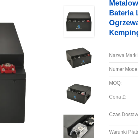
Metalo
Bateria
Ogrzewa
Kempin
Nazwa Marki
Numer Model
MOQ:
Cena £:
Czas Dostaw
Warunki Płat