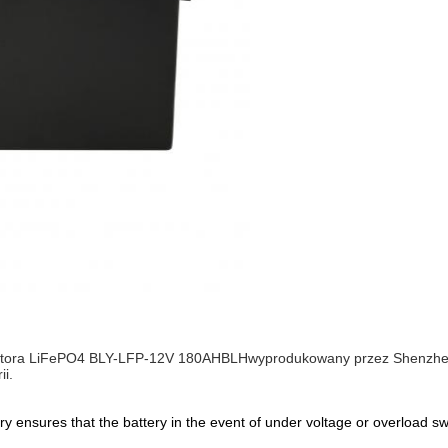
ulatora LiFePO4 BLY-LFP-12V 180AH
BLH
wyprodukowany przez Shenzhen B
ii.
 ensures that the battery in the event of under voltage or overload sw