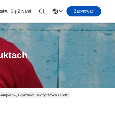
aktuj Się Z Nami
Zacytować
uktach
amperów, Pojazdów Elektrycznych i Łodzi