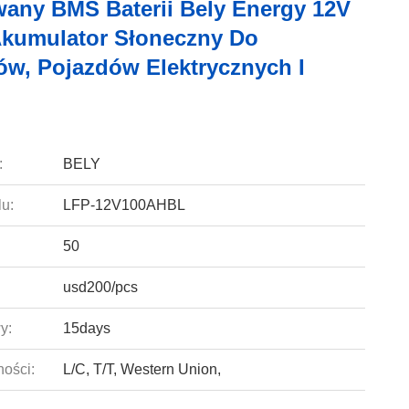
ny BMS Baterii Bely Energy 12V
kumulator Słoneczny Do
w, Pojazdów Elektrycznych I
:
BELY
u:
LFP-12V100AHBL
50
usd200/pcs
y:
15days
ności:
L/C, T/T, Western Union,