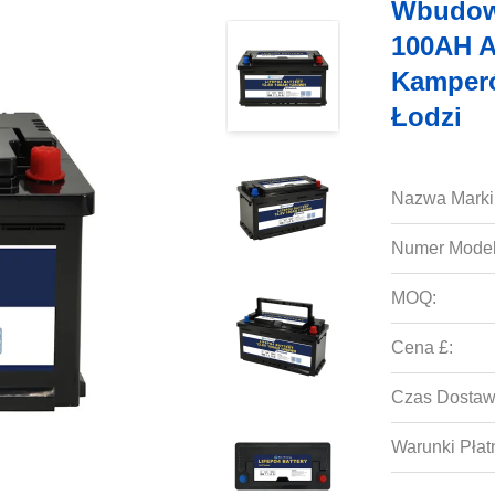
Wbudowa
100AH A
Kamperó
Łodzi
Nazwa Marki
Numer Model
MOQ:
Cena £:
Czas Dostaw
Warunki Płat