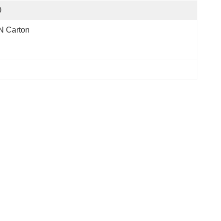
0
N Carton