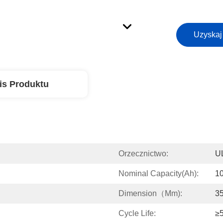
Uzyskaj
is Produktu
Orzecznictwo:
U
Nominal Capacity(Ah):
1
Dimension（mm):
3
Cycle Life:
≥