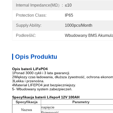
Internal Impedance(mΩ）:
≤10
Protection Class:
IP65
Supply Ability:
1000pcs/month
Podkreślić:
Wbudowany BMS Akumulat
Opis Produktu
Opis baterii LiFePO4
1Ponad 3000 cykli i 3 lata gwarancji.
2Większy czas ładowania, dłuższa żywotność, ochrona ekonom
3Lekka i przenośna.
4Materiał LIFEPO4 jest bezpieczniejszy.
5- Wbudowany system zabezpieczeń.
Specyfikacja baterii Lifepo4 12V 100AH
Specyfikacja
Parametry
napięcie
Nazwa
Pojemność