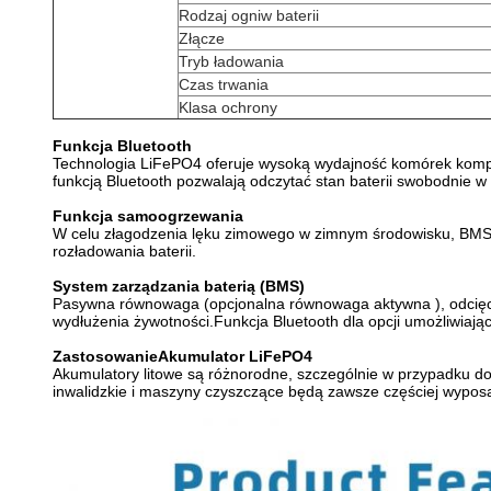
Rodzaj ogniw baterii
Złącze
Tryb ładowania
Czas trwania
Klasa ochrony
Funkcja Bluetooth
Technologia LiFePO4 oferuje wysoką wydajność komórek kompat
funkcją Bluetooth pozwalają odczytać stan baterii swobodnie
Funkcja samoogrzewania
W celu złagodzenia lęku zimowego w zimnym środowisku, BM
rozładowania baterii.
System zarządzania baterią (BMS)
Pasywna równowaga (opcjonalna równowaga aktywna ), odcięcie 
wydłużenia żywotności.Funkcja Bluetooth dla opcji umożliwiając
Zastosowanie
Akumulator LiFePO4
Akumulatory litowe są różnorodne, szczególnie w przypadku do
inwalidzkie i maszyny czyszczące będą zawsze częściej wypos