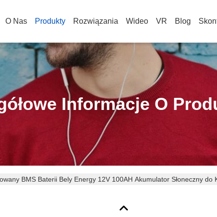
O Nas
Produkty
Rozwiązania
Wideo
VR
Blog
Skont
gółowe Informacje O Prod
wany BMS Baterii Bely Energy 12V 100AH Akumulator Słoneczny do K