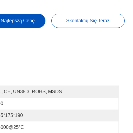
 Najlepszą Cenę
Skontaktuj Się Teraz
L, CE, UN38.3, ROHS, MSDS
00
55*175*190
5000@25°C