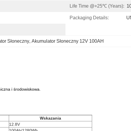
Life Time @+25℃ (Years):
1
Packaging Details:
U
or Słoneczny
, 
Akumulator Słoneczny 12V 100AH
iczna i środowiskowa.
Wskazania
12.8V
100Ah/1280Wh