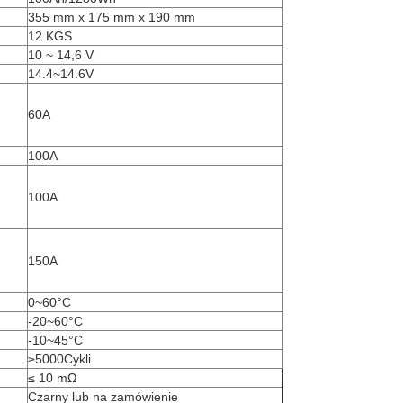
355 mm x 175 mm x 190 mm
12 KGS
10 ~ 14,6 V
14.4~14.6V
60A
100A
100A
150A
0~60°C
-20~60°C
-10~45°C
≥5000Cykli
≤ 10 mΩ
Czarny lub na zamówienie