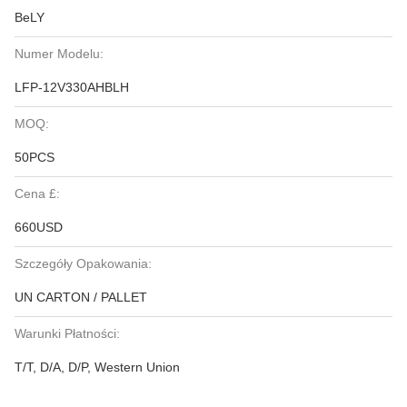
BeLY
Numer Modelu:
LFP-12V330AHBLH
MOQ:
50PCS
Cena £:
660USD
Szczegóły Opakowania:
UN CARTON / PALLET
Warunki Płatności:
T/T, D/A, D/P, Western Union