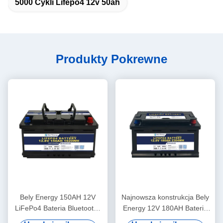
5000 Cykli Lifepo4 12v 50ah
Produkty Pokrewne
Bely Energy 150AH 12V
Najnowsza konstrukcja Bely
LiFePo4 Bateria Bluetooth i
Energy 12V 180AH Baterie
samoogrzewanie dla Yachit
do Bluetooth Do stacji