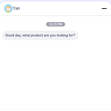
Media społecznościowe
Yan
12:31 PM
Szybki kontakt
Good day, what product are you looking for?
TEL:
86-20-82038494
E-mail
sales@szbely.com
Adres :
4/F, budynek nr 1, park przemysłowy HuaWei KeGu, miasto
Dalingshan, Dongguan, Guangdong, Chiny. PC: 523000
Polityka prywatności
|
Sitemap
Chiny Dobra jakość Akumulator 12V LiFePO4 Dostawca. Prawa