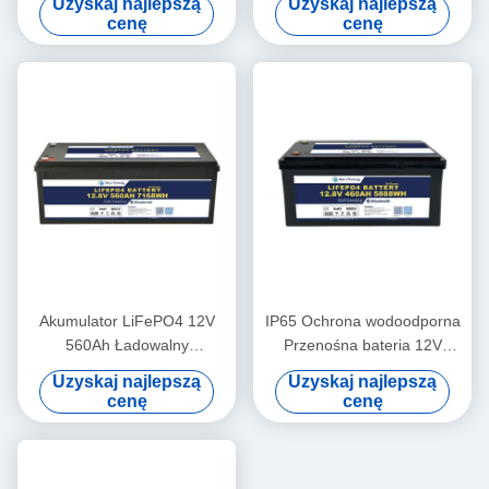
Uzyskaj najlepszą
Uzyskaj najlepszą
Medical
bazowej do magazynowania
cenę
cenę
energii UPS RV
Akumulator LiFePO4 12V
IP65 Ochrona wodoodporna
560Ah Ładowalny
Przenośna bateria 12V
ekonomiczny 5000 cykli 12v
460Ah LiFePo4 Długa
Uzyskaj najlepszą
Uzyskaj najlepszą
Lifepo4
żywotność
cenę
cenę