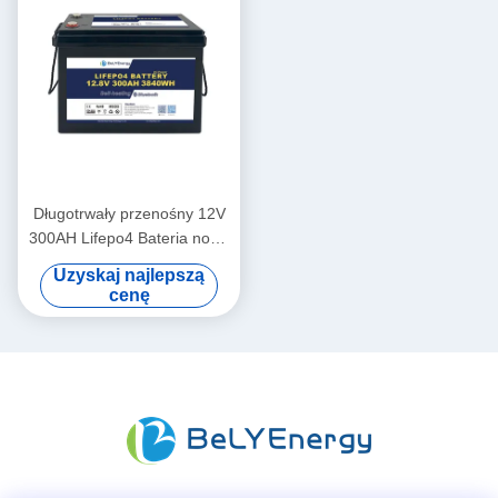
Długotrwały przenośny 12V
300AH Lifepo4 Bateria nowa
klasa A
Uzyskaj najlepszą
cenę