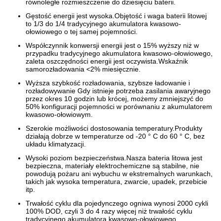
równoległe rozmieszczenie do dziesięciu baterii.
Gęstość energii jest wysoka.Objętość i waga baterii litowej
to 1/3 do 1/4 tradycyjnego akumulatora kwasowo-
ołowiowego o tej samej pojemności.
Współczynnik konwersji energii jest o 15% wyższy niż w
przypadku tradycyjnego akumulatora kwasowo-ołowiowego,
zaleta oszczędności energii jest oczywista.Wskaźnik
samorozładowania <2% miesięcznie.
Wyższa szybkość rozładowania, szybsze ładowanie i
rozładowywanie Gdy istnieje potrzeba zasilania awaryjnego
przez okres 10 godzin lub krócej, możemy zmniejszyć do
50% konfiguracji pojemności w porównaniu z akumulatorem
kwasowo-ołowiowym.
Szerokie możliwości dostosowania temperatury.Produkty
działają dobrze w temperaturze od -20 ° C do 60 ° C, bez
układu klimatyzacji.
Wysoki poziom bezpieczeństwa.Nasza bateria litowa jest
bezpieczna, materiały elektrochemiczne są stabilne, nie
powodują pożaru ani wybuchu w ekstremalnych warunkach,
takich jak wysoka temperatura, zwarcie, upadek, przebicie
itp.
Trwałość cyklu dla pojedynczego ogniwa wynosi 2000 cykli
100% DOD, czyli 3 do 4 razy więcej niż trwałość cyklu
tradycyjnego akumulatora kwasowo-ołowiowego.