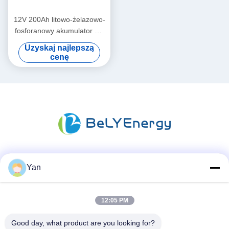
12V 200Ah litowo-żelazowo-
fosforanowy akumulator RV
litowe baterie do wózków
Uzyskaj najlepszą
golfowych
cenę
Media społecznościowe
Yan
12:05 PM
Szybki kontakt
Good day, what product are you looking for?