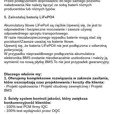
Przed podłączeniem doprowadzić do tego samego poziomu
naładowania.Nie należy łączyć ze sobą baterii różnych
producentów lub różnych typów.
5. Zainstaluj baterię LiFePO4
Akumulatory litowe LiFePo4 są ciężkie.Upewnij się, że jest to
odpowiednie i bezpieczne mocowanie i zawsze używaj
odpowiedniego sprzętu transportowego.
W razie niezabezpieczonego wypadku baterie mogą stać się
pociskami!Zawsze uważaj na baterie litowe.
Upewnij się, że bateria LiFePO4 nie jest podłączona z odwrotną
polaryzacją.
W przypadku nieprawidłowego podłączenia akumulatora
elektronika BMS zostanie nieodwracalnie uszkodzona i należy ją
wymienić na nową płytkę BMS.To nie jest przypadek gwarancyjny.
Dlaczego właśnie my:
1. Oferujemy kompleksowe rozwiązania w zakresie zasilania,
które oszczędzają czas projektowania i koszty dla klienta:
- Projekt opakowania / Projekt obudowy zewnętrznej / Projekt
BMS
2. Ścisły system kontroli jakości, który zwiększa
konkurencyjność klientów:
- 100% test PCM firmy IQC
- 100% test wydajności przez OQC