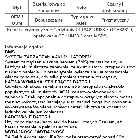
Bateria litowa do
Czarny i
Styl
Kolor
kamperów
dostosowany
OEM /
Typ ogniw
Dopuszczalne
Pryzmatyczny
ODM
baterii
Komórki pryzmatyczne
Certyfikaty UL1642, UN38.3 i ICE62619,
opakowanie CE i UN38.3 oraz MSDS
Informacje ogólne
BMS
SYSTEM ZARZĄDZANIA AKUMULATOREM
System zarządzania akumulatorem (BMS) zainstalowany w
każdym akumulatorze zapewnia, że ​​akumulator w przypadku zbyt
niskiego napięcia lub przeciążenia wyłącza się i automatycznie
włącza ponownie, gdy tylko problem zostanie rozwiązany.
ŁATWA WYMIANA ISTNIEJĄCEJ BATERII
Wymiary obudowy są takie same jak w przypadku większości
popularnych akumulatorów AGM, kwasowo-ołowiowych lub
żelowych.Dzięki opcjonalnie dostępnym okrągłym słupom można
również wykorzystać istniejący słup, zaciski mogą być ponownie
wykorzystane.Wymiana uchwytu baterii lub zmiana konstrukcji
ładunkowej nie jest konieczna
ŁADOWANIE BATERII
Użyj odpowiedniej ładowarki do baterii litowych.Czekam, aż
bateria zostanie w pełni naładowana.
WYDAJNOŚĆ / WYDAJNOŚĆ
ZA
BeLY
Akumulator LiFePo4 może przetworzyć ponad 96%