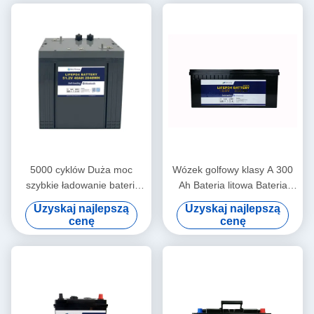
5000 cyklów Duża moc
Wózek golfowy klasy A 300
szybkie ładowanie baterii
Ah Bateria litowa Bateria
litowo-jonowej 48V40Ah dla
akumulatorowa EV 12v
Uzyskaj najlepszą
Uzyskaj najlepszą
golfcart
cenę
cenę