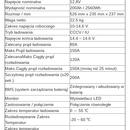
Napięcie nominalne
12,8V
Wydajność nominalna
200Ah / 2560Wh
Rozmiar / mm
526 mm x 235 mm x 237 mm
Waga netto
22,5 kg
Zakres napięcia roboczego
10-14,6 V.
Tryb ładowania
CCCV / IU
Napięcie końca ładowania
14,4 ~ 14,6 V.
Zalecany prąd ładowania
80A
Maks.Prąd ładowania
150A
Zalecana
Maks.Ciągły prąd
120A
rozładowania
Maks.Ciągły prąd rozładowania
150A (mniej niż 25 minut)
Szczytowy prąd rozładowania (≤20
200A
sek.)
Zintegrowany i wbudowany w
BMS (system zarządzania baterią)
baterię
Monitor
Wyświetlacz LED
Zastosowanie / połączenie
Połączenie równoległe
Zakres temperatur ładowania
0 ～ 55 ℃
Rozładowywanie Zakres
-20 ~ 60 ℃
Temperatur
Zakres temperatur