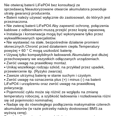
Nie otwieraj baterii LiFePO4 bez konsultacji ze
sprzedawcą.Nieautoryzowane otwarcie akumulatora powoduje
utratę gwarancji producenta.
▪ Baterii należy używać wyłącznie do zastosowań, do których jest
przeznaczona.
▪ Nie zwieraj baterii LiFePO4.Aby zapewnić ochronę, połączenia
kablowe z odbiornikami muszą przejść przez kopię zapasową.
▪ Instalacja i konserwacja mogą być wykonywane tylko przez
wykwalifikowanych specjalistów.
▪ Nie wystawiać na stałe, bezpośrednie działanie promieni
słonecznych.Chronić przed działaniem ciepła.Temperatury
powyżej + 60 ° C mogą uszkodzić baterię.
▪ Używaj tylko kompatybilnych ładowarek.Akumulator jest dłużej
przechowywany we wszystkich odłączanych urządzeniach.
▪ Zwróć uwagę na prawidłowy montaż.
▪ Unikaj wszelkiego rodzaju szkód, na przykład przez upadek,
przewiercenie itp. (Ryzyko zwarcia).
▪ Zawsze utrzymuj baterię w stanie suchym i czystym.
▪ Zwróć uwagę na oznaczenia plus (+) i minus (-) na baterii
LiFePO4 i urządzeniu oraz zwróć uwagę na prawidłową
polaryzację.
▪ Pojemność cyklu może się różnić ze względu na zmianę
temperatury roboczej, a szybkość ładowania i rozładowania różni
się od pojemności nominalnej.
▪ Nadaje się do równoległego podłączenia maksymalnie czterech
akumulatorów (w razie potrzeby należy dostosować BMS za
wyższą cenę).