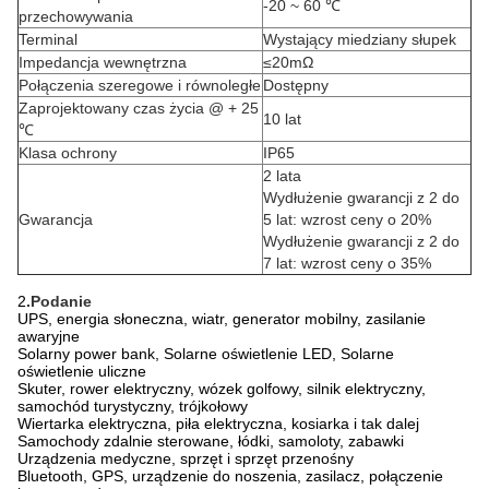
-20 ~ 60 ℃
przechowywania
Terminal
Wystający miedziany słupek
Impedancja wewnętrzna
≤20mΩ
Połączenia szeregowe i równoległe
Dostępny
Zaprojektowany czas życia @ + 25
10 lat
℃
Klasa ochrony
IP65
2 lata
Wydłużenie gwarancji z 2 do
Gwarancja
5 lat: wzrost ceny o 20%
Wydłużenie gwarancji z 2 do
7 lat: wzrost ceny o 35%
2
.Podanie
UPS, energia słoneczna, wiatr, generator mobilny, zasilanie
awaryjne
Solarny power bank, Solarne oświetlenie LED, Solarne
oświetlenie uliczne
Skuter, rower elektryczny, wózek golfowy, silnik elektryczny,
samochód turystyczny, trójkołowy
Wiertarka elektryczna, piła elektryczna, kosiarka i tak dalej
Samochody zdalnie sterowane, łódki, samoloty, zabawki
Urządzenia medyczne, sprzęt i sprzęt przenośny
Bluetooth, GPS, urządzenie do noszenia, zasilacz, połączenie