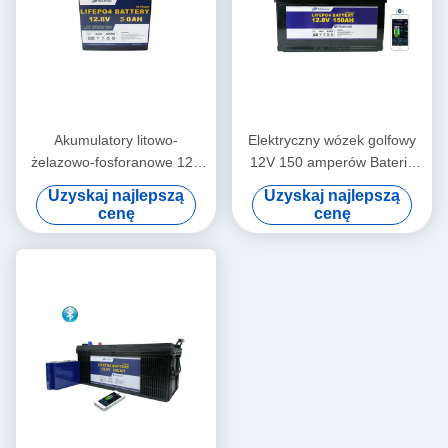
Akumulatory litowo-
Elektryczny wózek golfowy
żelazowo-fosforanowe 12V
12V 150 amperów Bateria
50Ah Lifepo4 do wózków
litowa do łodzi uchodźców
Uzyskaj najlepszą
Uzyskaj najlepszą
golfowych
cenę
cenę