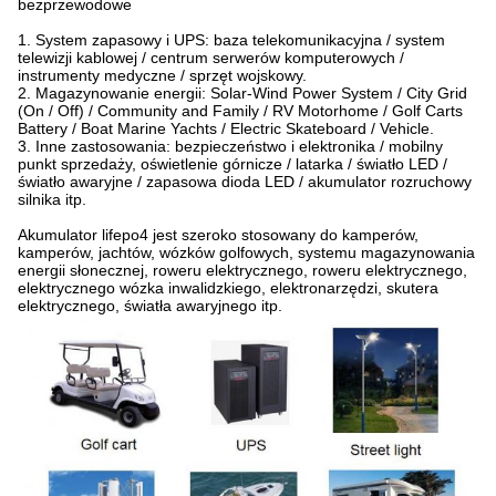
bezprzewodowe
1. System zapasowy i UPS: baza telekomunikacyjna / system
telewizji kablowej / centrum serwerów komputerowych /
instrumenty medyczne / sprzęt wojskowy.
2. Magazynowanie energii: Solar-Wind Power System / City Grid
(On / Off) / Community and Family / RV Motorhome / Golf Carts
Battery / Boat Marine Yachts / Electric Skateboard / Vehicle.
3. Inne zastosowania: bezpieczeństwo i elektronika / mobilny
punkt sprzedaży, oświetlenie górnicze / latarka / światło LED /
światło awaryjne / zapasowa dioda LED / akumulator rozruchowy
silnika itp.
Akumulator lifepo4 jest szeroko stosowany do kamperów,
kamperów, jachtów, wózków golfowych, systemu magazynowania
energii słonecznej, roweru elektrycznego, roweru elektrycznego,
elektrycznego wózka inwalidzkiego, elektronarzędzi, skutera
elektrycznego, światła awaryjnego itp.