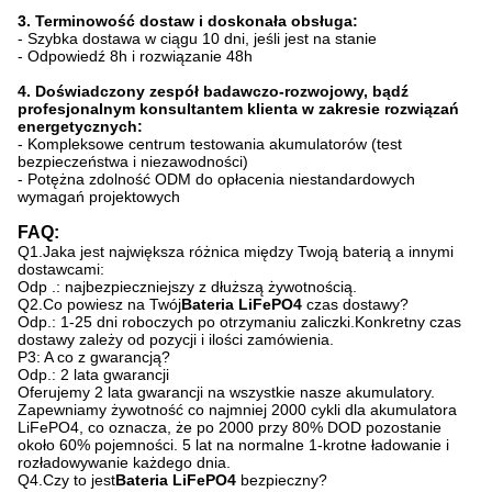
3. Terminowość dostaw i doskonała obsługa:
- Szybka dostawa w ciągu 10 dni, jeśli jest na stanie
- Odpowiedź 8h i rozwiązanie 48h
4. Doświadczony zespół badawczo-rozwojowy, bądź
profesjonalnym konsultantem klienta w zakresie rozwiązań
energetycznych:
- Kompleksowe centrum testowania akumulatorów (test
bezpieczeństwa i niezawodności)
- Potężna zdolność ODM do opłacenia niestandardowych
wymagań projektowych
FAQ:
Q1.Jaka jest największa różnica między Twoją baterią a innymi
dostawcami:
Odp .: najbezpieczniejszy z dłuższą żywotnością.
Q2.Co powiesz na Twój
Bateria LiFePO4
czas dostawy?
Odp.: 1-25 dni roboczych po otrzymaniu zaliczki.Konkretny czas
dostawy zależy od pozycji i ilości zamówienia.
P3: A co z gwarancją?
Odp.: 2 lata gwarancji
Oferujemy 2 lata gwarancji na wszystkie nasze akumulatory.
Zapewniamy żywotność co najmniej 2000 cykli dla akumulatora
LiFePO4, co oznacza, że ​​po 2000 przy 80% DOD pozostanie
około 60% pojemności. 5 lat na normalne 1-krotne ładowanie i
rozładowywanie każdego dnia.
Q4.Czy to jest
Bateria LiFePO4
bezpieczny?