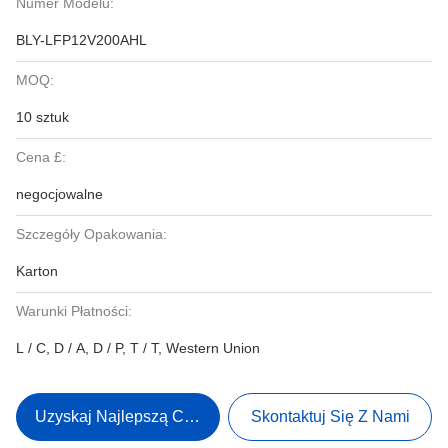
Numer Modelu:
BLY-LFP12V200AHL
MOQ:
10 sztuk
Cena £:
negocjowalne
Szczegóły Opakowania:
Karton
Warunki Płatności:
L / C, D / A, D / P, T / T, Western Union
Uzyskaj Najlepszą Cenę
Skontaktuj Się Z Nami