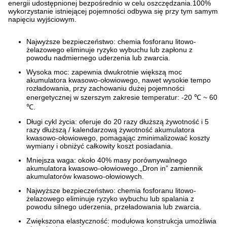
energii udostępnionej bezpośrednio w celu oszczędzania.100%
wykorzystanie istniejącej pojemności odbywa się przy tym samym
napięciu wyjściowym.
Najwyższe bezpieczeństwo: chemia fosforanu litowo-
żelazowego eliminuje ryzyko wybuchu lub zapłonu z
powodu nadmiernego uderzenia lub zwarcia.
Wysoka moc: zapewnia dwukrotnie większą moc
akumulatora kwasowo-ołowiowego, nawet wysokie tempo
rozładowania, przy zachowaniu dużej pojemności
energetycznej w szerszym zakresie temperatur: -20 ℃ ~ 60
℃.
Długi cykl życia: oferuje do 20 razy dłuższą żywotność i 5
razy dłuższą / kalendarzową żywotność akumulatora
kwasowo-ołowiowego, pomagając zminimalizować koszty
wymiany i obniżyć całkowity koszt posiadania.
Mniejsza waga: około 40% masy porównywalnego
akumulatora kwasowo-ołowiowego.„Dron in” zamiennik
akumulatorów kwasowo-ołowiowych.
Najwyższe bezpieczeństwo: chemia fosforanu litowo-
żelazowego eliminuje ryzyko wybuchu lub spalania z
powodu silnego uderzenia, przeładowania lub zwarcia.
Zwiększona elastyczność: modułowa konstrukcja umożliwia