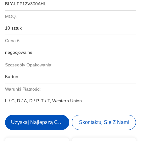
BLY-LFP12V300AHL
MOQ:
10 sztuk
Cena £:
negocjowalne
Szczegóły Opakowania:
Karton
Warunki Płatności:
L / C, D / A, D / P, T / T, Western Union
Uzyskaj Najlepszą Cenę
Skontaktuj Się Z Nami