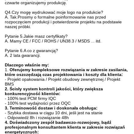
czwarte organizujemy produkcję.
Q4.Czy mogę wydrukować moje logo na produkcie?
A. Tak.Prosimy o formalne poinformowanie nas przed
rozpoczęciem produkcji i potwierdzenie projektu na podstawie
naszej próbki.
Pytanie 5.Jakie masz certyfikaty?
A. Mamy CE / FCC / ROHS / UN38.3 / MSDS ... itd.
Pytanie 6.A co z gwarancją?
A. 2 lata gwarancji.
Dlaczego właśnie my:
1.
Oferujemy kompleksowe rozwiązania w zakresie zasilania,
które oszczędzają czas projektowania i koszty dla klienta:
- Projekt opakowania / Projekt obudowy zewnętrznej / Projekt
BMS
2. Ścisły system kontroli jakości, który zwiększa
konkurencyjność klientów:
- 100% test PCM firmy IQC
- 100% test wydajności przez OQC
3. Terminowość dostaw i doskonała obsługa:
- Szybka dostawa w ciągu 10 dni, jeśli jest na stanie
- Odpowiedź 8h i rozwiązanie 48h
4. Doświadczony zespół badawczo-rozwojowy, bądź
profesjonalnym konsultantem klienta w zakresie rozwiązań
energetycznych: