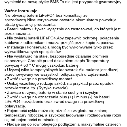
wymienić na nową płytkę BMS.To nie jest przypadek gwarancyjny.
Ważne instrukcje
Nie otwieraj baterii LiFePO4 bez konsultacji ze
sprzedawcą.Nieautoryzowane otwarcie akumulatora powoduje
utratę gwarancji producenta.
▪ Baterii należy używać wyłącznie do zastosowań, do których jest
przeznaczona.
▪ Nie zwieraj baterii LiFePO4.Aby zapewnić ochronę, połączenia
kablowe z odbiornikami muszą przejść przez kopię zapasową.
▪ Instalacja i konserwacja mogą być wykonywane tylko przez
wykwalifikowanych specjalistów.
▪ Nie wystawiać na stałe, bezpośrednie działanie promieni
słonecznych.Chronić przed działaniem ciepła.Temperatury
powyżej + 60 ° C mogą uszkodzić baterię.
▪ Używaj tylko kompatybilnych ładowarek.Akumulator jest dłużej
przechowywany we wszystkich odłączanych urządzeniach.
▪ Zwróć uwagę na prawidłowy montaż.
▪ Unikaj wszelkiego rodzaju szkód, na przykład przez upadek,
przewiercenie itp. (Ryzyko zwarcia).
▪ Zawsze utrzymuj baterię w stanie suchym i czystym.
▪ Zwróć uwagę na oznaczenia plus (+) i minus (-) na baterii
LiFePO4 i urządzeniu oraz zwróć uwagę na prawidłową
polaryzację.
▪ Pojemność cyklu może się różnić ze względu na zmianę
temperatury roboczej, a szybkość ładowania i rozładowania różni
się od pojemności nominalnej.
▪ Nadaje się do równoległego podłączenia maksymalnie czterech