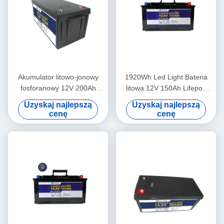
Akumulator litowo-jonowy
1920Wh Led Light Bateria
fosforanowy 12V 200Ah
litowa 12V 150Ah Lifepo4
Akumulatory do
Deep Cycle Battery
Uzyskaj najlepszą
Uzyskaj najlepszą
samochodów kempingowych
cenę
cenę
LED