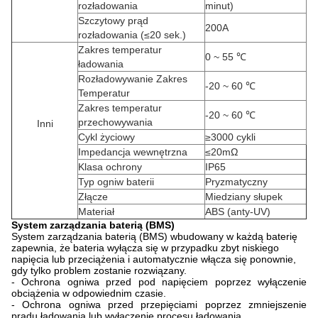
rozładowania
minut)
Szczytowy prąd
200A
rozładowania (≤20 sek.)
Zakres temperatur
0 ~ 55 ℃
ładowania
Rozładowywanie Zakres
-20 ~ 60 ℃
Temperatur
Zakres temperatur
-20 ~ 60 ℃
przechowywania
Inni
Cykl życiowy
≥3000 cykli
Impedancja wewnętrzna
≤20mΩ
Klasa ochrony
IP65
Typ ogniw baterii
Pryzmatyczny
Złącze
Miedziany słupek
Materiał
ABS (anty-UV)
System zarządzania baterią (BMS)
System zarządzania baterią (BMS) wbudowany w każdą baterię
zapewnia, że ​​bateria wyłącza się w przypadku zbyt niskiego
napięcia lub przeciążenia i automatycznie włącza się ponownie,
gdy tylko problem zostanie rozwiązany.
- Ochrona ogniwa przed pod napięciem poprzez wyłączenie
obciążenia w odpowiednim czasie.
- Ochrona ogniwa przed przepięciami poprzez zmniejszenie
prądu ładowania lub wyłączenie procesu ładowania.