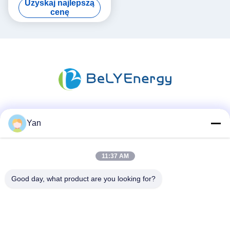
Uzyskaj najlepszą
cenę
Media społecznościowe
Yan
11:37 AM
Szybki kontakt
Good day, what product are you looking for?
TEL:
86-20-82038494
E-mail