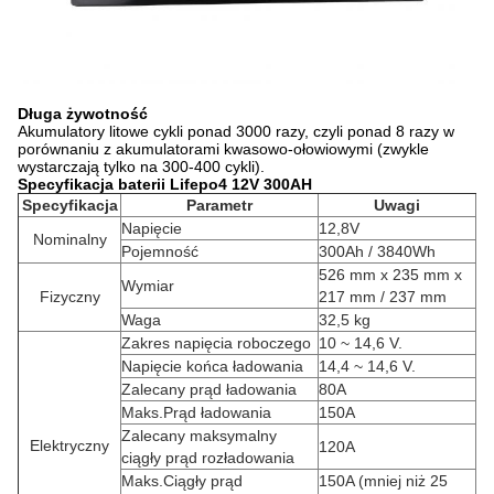
Długa żywotność
Akumulatory litowe cykli ponad 3000 razy, czyli ponad 8 razy w
porównaniu z akumulatorami kwasowo-ołowiowymi (zwykle
wystarczają tylko na 300-400 cykli).
Specyfikacja baterii Lifepo4 12V 300AH
Specyfikacja
Parametr
Uwagi
Napięcie
12,8V
Nominalny
Pojemność
300Ah / 3840Wh
526 mm x 235 mm x
Wymiar
Fizyczny
217 mm / 237 mm
Waga
32,5 kg
Zakres napięcia roboczego
10 ~ 14,6 V.
Napięcie końca ładowania
14,4 ~ 14,6 V.
Zalecany prąd ładowania
80A
Maks.Prąd ładowania
150A
Zalecany maksymalny
Elektryczny
120A
ciągły prąd rozładowania
Maks.Ciągły prąd
150A (mniej niż 25