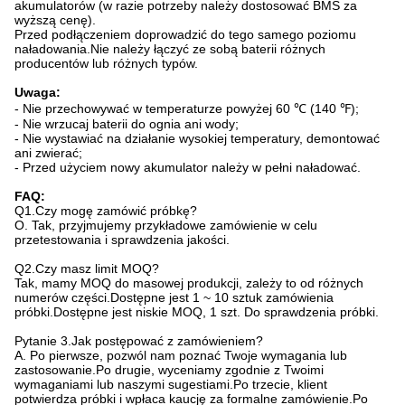
akumulatorów (w razie potrzeby należy dostosować BMS za
wyższą cenę).
Przed podłączeniem doprowadzić do tego samego poziomu
naładowania.Nie należy łączyć ze sobą baterii różnych
producentów lub różnych typów.
Uwaga:
- Nie przechowywać w temperaturze powyżej 60 ℃ (140 ℉);
- Nie wrzucaj baterii do ognia ani wody;
- Nie wystawiać na działanie wysokiej temperatury, demontować
ani zwierać;
- Przed użyciem nowy akumulator należy w pełni naładować.
FAQ:
Q1.Czy mogę zamówić próbkę?
O. Tak, przyjmujemy przykładowe zamówienie w celu
przetestowania i sprawdzenia jakości.
Q2.Czy masz limit MOQ?
Tak, mamy MOQ do masowej produkcji, zależy to od różnych
numerów części.Dostępne jest 1 ~ 10 sztuk zamówienia
próbki.Dostępne jest niskie MOQ, 1 szt. Do sprawdzenia próbki.
Pytanie 3.Jak postępować z zamówieniem?
A. Po pierwsze, pozwól nam poznać Twoje wymagania lub
zastosowanie.Po drugie, wyceniamy zgodnie z Twoimi
wymaganiami lub naszymi sugestiami.Po trzecie, klient
potwierdza próbki i wpłaca kaucję za formalne zamówienie.Po